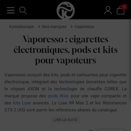
0
Kumulusvape
Nos marques
Vaporesso
Vaporesso : cigarettes
électroniques, pods et kits
pour vapoteurs
Vaporesso conçoit des kits, pods et cartouches pour cigarette
électronique, intégrant des technologies brevetées telles que
le chipset AXON et la technologie de chauffe COREX. La
marque propose des
pods Xros
pour une vape compacte et
des
kits Luxe
avancés. Le Luxe XR Max 2 et les Résistances
GTX 2 (X5) sont parmi les références phares du catalogue.
Vaporesso propose aussi des résistances GTX compatibles
LIRE LA SUITE
avec de nombreux modèles.