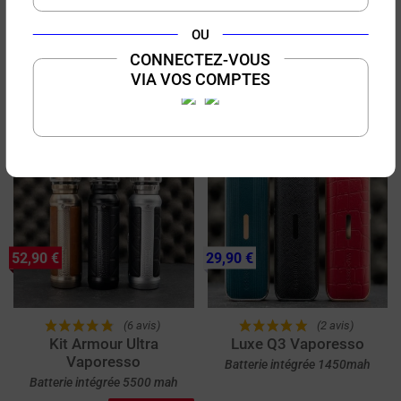
OU
(3 avis)
(1 avis)
CONNECTEZ-VOUS
Kit GTX One Pro
Luxe X3 Vaporesso
VIA VOS COMPTES
Vaporesso
Batterie intégrée 2600mah
Batterie intégrée 3000 mah
PRIX ROUGE
52,90 €
29,90 €
(6 avis)
(2 avis)
Kit Armour Ultra
Luxe Q3 Vaporesso
Vaporesso
Batterie intégrée 1450mah
Batterie intégrée 5500 mah