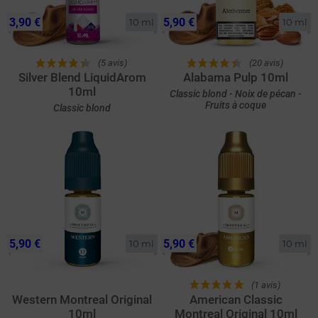
3,90 €
5,90 €
10 ml
10 ml
(5 avis)
(20 avis)
Silver Blend LiquidArom
Alabama Pulp 10ml
10ml
Classic blond - Noix de pécan -
Fruits à coque
Classic blond
5,90 €
5,90 €
10 ml
10 ml
(1 avis)
Western Montreal Original
American Classic
10ml
Montreal Original 10ml