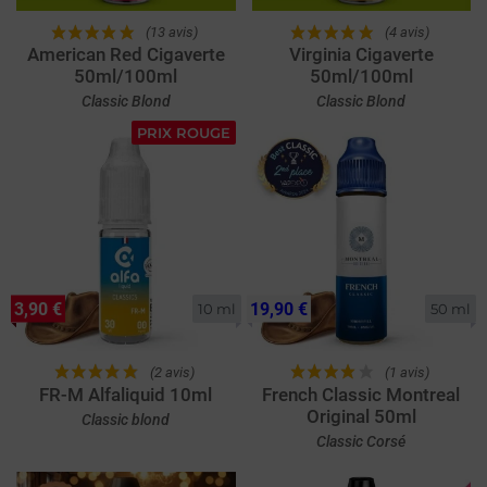
(13 avis)
(4 avis)
American Red Cigaverte
Virginia Cigaverte
50ml/100ml
50ml/100ml
Classic Blond
Classic Blond
PRIX ROUGE
3,90 €
19,90 €
10 ml
50 ml
(2 avis)
(1 avis)
FR-M Alfaliquid 10ml
French Classic Montreal
Original 50ml
Classic blond
Classic Corsé