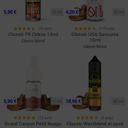
5,90 €
4,20 €
10 ml
10 ml
(16 avis)
(179 avis)
Classic FR Cirkus 10ml
Classic USA Savourea
10ml
Classic blond
Classic blond
5,90 €
18,90 €
10 ml
50 ml
(12 avis)
(3 avis)
Grand Canyon Petit Nuage
Classic Westblend eLiquid