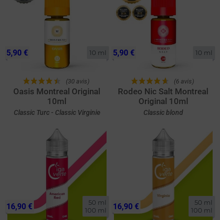
5,90 €
5,90 €
10 ml
10 ml
(30 avis)
(6 avis)
Oasis Montreal Original
Rodeo Nic Salt Montreal
10ml
Original 10ml
Classic Turc - Classic Virginie
Classic blond
50 ml

50 ml

16,90 €
16,90 €
100 ml
100 ml