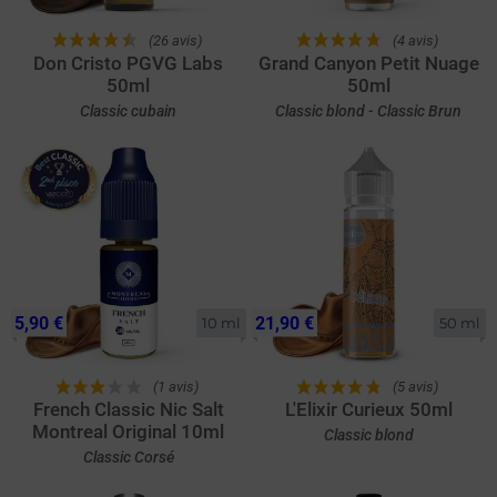
(26 avis)
(4 avis)
Don Cristo PGVG Labs
Grand Canyon Petit Nuage
50ml
50ml
Classic cubain
Classic blond - Classic Brun
5,90 €
21,90 €
10 ml
50 ml
(1 avis)
(5 avis)
French Classic Nic Salt
L'Elixir Curieux 50ml
Montreal Original 10ml
Classic blond
Classic Corsé