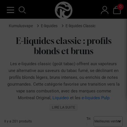
0
Kumulusvape
E-liquides
E-liquides Classic
E-liquides classic : profils
blonds et bruns
Les e-liquides classic (goût tabac) offrent aux vapoteurs
une alternative aux saveurs du tabac fumé, se déclinant en
profils blonds légers, bruns intenses, ou enrichis de notes
gourmandes. Cette catégorie favorise une transition vers la
vape sans combustion, avec des marques comme
Montreal Original,
Liquideo
et les
e-liquides Pulp
Le choix d'un e-liquide classic repose sur plusieurs
LIRE LA SUITE
critères. Les e-liquides classic blonds sont appréciés pour
leur douceur et leurs nuances subtiles, tandis que les
Tri
Il y a 201 produits
:
classics bruns offrent une expérience plus corsée. Parmi