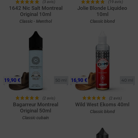
(3 avis)
(19 avis)
1642 Nic Salt Montreal
Jolie Blonde Liquideo
Original 10ml
10ml
Classic - Menthol
Classic blond
19,90 €
16,90 €
50 ml
40 ml
(2 avis)
(2 avis)
Bagarreur Montreal
Wild West Ekoms 40ml
Original 50ml
Classic blond
Classic cubain