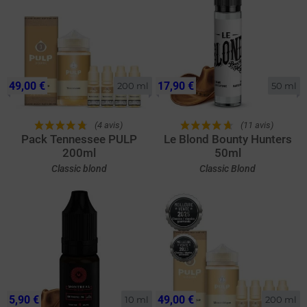
49,00 €
17,90 €
200 ml
50 ml
(4 avis)
(11 avis)
Pack Tennessee PULP
Le Blond Bounty Hunters
200ml
50ml
Classic blond
Classic Blond
5,90 €
49,00 €
10 ml
200 ml