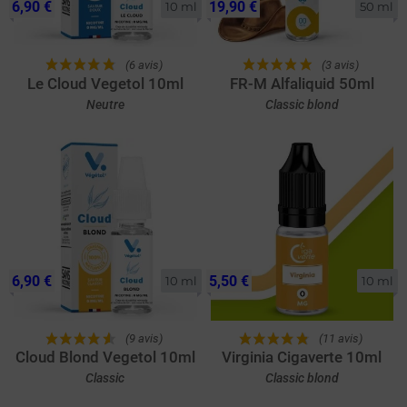
6,90 €
19,90 €
10 ml
50 ml
(6 avis)
(3 avis)
Le Cloud Vegetol 10ml
FR-M Alfaliquid 50ml
Neutre
Classic blond
6,90 €
5,50 €
10 ml
10 ml
(9 avis)
(11 avis)
Cloud Blond Vegetol 10ml
Virginia Cigaverte 10ml
Classic
Classic blond