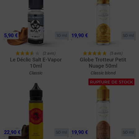
5,90 €
19,90 €
10 ml
50 ml
(2 avis)
(5 avis)
Le Déclic Salt E-Vapor
Globe Trotteur Petit
10ml
Nuage 50ml
Classic
Classic blond
RUPTURE DE STOCK
22,90 €
19,90 €
50 ml
50 ml