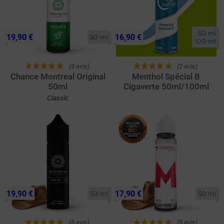
50 ml

19,90 €
16,90 €
50 ml
100 ml
(3 avis)
(2 avis)
Chance Montreal Original
Menthol Spécial B
50ml
Cigaverte 50ml/100ml
Classic
19,90 €
17,90 €
50 ml
50 ml
(5 avis)
(5 avis)