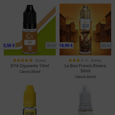
5,50 €
18,90 €
10 ml
50 ml
(5 avis)
(2 avis)
DY4 Cigaverte 10ml
Le Bon French Riviera
50ml
Classic Blond
Classic blond