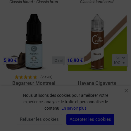
Classic blond - Classic brun
Classic blond corsé
50 ml

5,90 €
16,90 €
10 ml
100 ml
(2 avis)
Bagarreur Montreal
Havana Cigaverte
Original 10ml
50ml/100ml
Nous utilisons des cookies pour améliorer votre
Classic cubain
Classic cubain
expérience, analyser le trafic et personnaliser le
1
2
3
contenu.
En savoir plus
keyboard_arrow_right
Suivant
Refuser les cookies
Accepter les cookies
FILTRER PAR