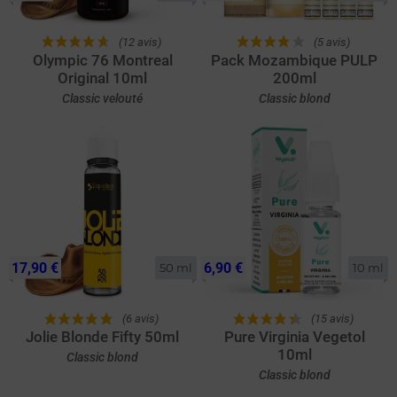
(12 avis)
(5 avis)
Olympic 76 Montreal
Pack Mozambique PULP
Original 10ml
200ml
Classic velouté
Classic blond
17,90 €
6,90 €
50 ml
10 ml
(6 avis)
(15 avis)
Jolie Blonde Fifty 50ml
Pure Virginia Vegetol
10ml
Classic blond
Classic blond