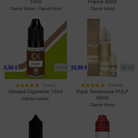
10ml
France 50ml
Classic blond - Classic Brun
Classic blond
5,50 €
22,90 €
10 ml
60 ml
(1 avis)
(12 avis)
Havana Cigaverte 10ml
Pack Tennessee PULP
60ml
Classic cubain
Classic blond