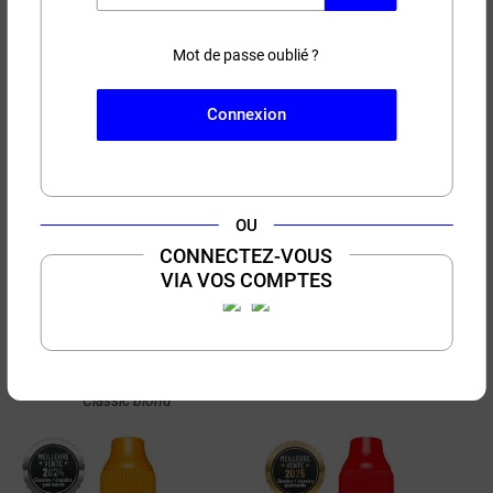
Le Pure Vegetol 10ml
USA Classic Salt E-Vapor
10ml
Neutre
Mot de passe oublié ?
Classic blond
Connexion
OU
CONNECTEZ-VOUS
22,90 €
16,90 €
60 ml
50 ml
VIA VOS COMPTES
(7 avis)
(95 avis)
Pack Mozambique PULP
Le MythiK 50ml
60ml
Classic Blond
Classic blond