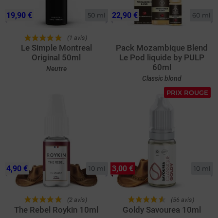
19,90 €
22,90 €
50 ml
60 ml
(1 avis)
Le Simple Montreal
Pack Mozambique Blend
Original 50ml
Le Pod liquide by PULP
60ml
Neutre
Classic blond
PRIX ROUGE
4,90 €
3,00 €
10 ml
10 ml
(2 avis)
(56 avis)
The Rebel Roykin 10ml
Goldy Savourea 10ml