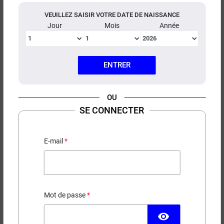
VEUILLEZ SAISIR VOTRE DATE DE NAISSANCE
Jour
Mois
Année
19,90 €
5,90 €
50 ml
10 ml
(7 avis)
(47 avis)
ENTRER
Oasis Montreal Original
Mozambique Pulp 10ml
50ml
Classic blond
Classic Turc - Classic Virginie
OU
SE CONNECTER
E-mail
6,90 €
5,90 €
10 ml
10 ml
Mot de passe
visibility
(42 avis)
(80 avis)