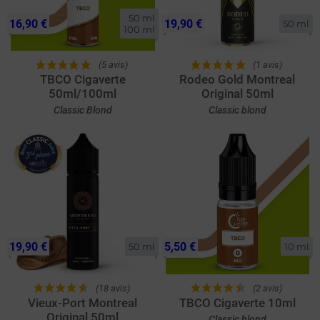
50 ml

16,90 €
19,90 €
50 ml
100 ml
(5 avis)
(1 avis)
TBCO Cigaverte
Rodeo Gold Montreal
50ml/100ml
Original 50ml
Classic Blond
Classic blond
19,90 €
5,50 €
50 ml
10 ml
(18 avis)
(2 avis)
Vieux-Port Montreal
TBCO Cigaverte 10ml
Original 50ml
Classic blond