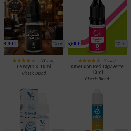
4,90 €
5,50 €
10 ml
10 ml
(423 avis)
(4 avis)
Le MythiK 10ml
American Red Cigaverte
10ml
Classic Blond
Classic Blond