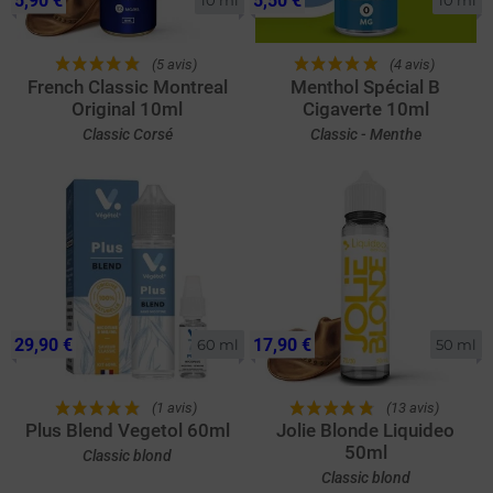
5,90 €
5,50 €
10 ml
10 ml
(5 avis)
(4 avis)
French Classic Montreal
Menthol Spécial B
Original 10ml
Cigaverte 10ml
Classic Corsé
Classic - Menthe
29,90 €
17,90 €
60 ml
50 ml
(1 avis)
(13 avis)
Plus Blend Vegetol 60ml
Jolie Blonde Liquideo
50ml
Classic blond
Classic blond