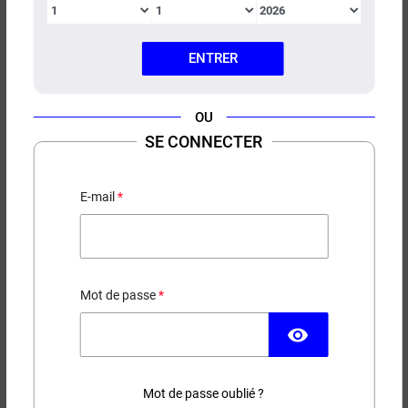
ENTRER
OU
E-LIQUIDE PACK MOZAMBIQUE
SE CONNECTER
PULP 200ML
Classic blond
E-mail
49,00 €
Mot de passe
EN STOCK
visibility
Contenance
Taux de nicotine
Mot de passe oublié ?