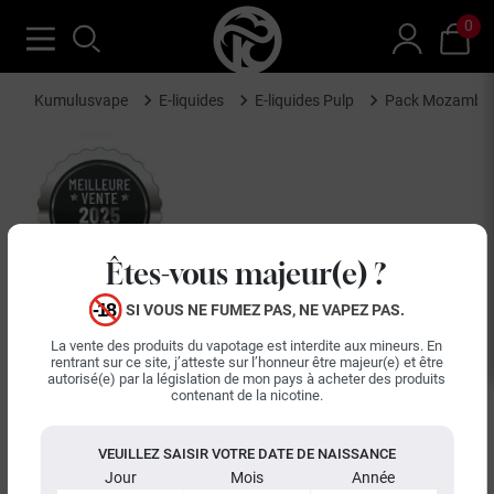
0
Kumulusvape
E-liquides
E-liquides Pulp
Pack Mozambiq
Êtes-vous majeur(e) ?
SI VOUS NE FUMEZ PAS, NE VAPEZ PAS.
La vente des produits du vapotage est interdite aux mineurs. En
rentrant sur ce site, j’atteste sur l’honneur être majeur(e) et être
keyboard_arrow_left
keyboard_arrow_right
autorisé(e) par la législation de mon pays à acheter des produits
Précédent
Suiva
contenant de la nicotine.
VEUILLEZ SAISIR VOTRE DATE DE NAISSANCE
Jour
Mois
Année