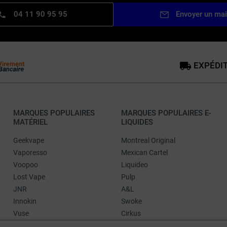
04 11 90 95 95
Envoyer un mai
EXPÉDIT
MARQUES POPULAIRES
MARQUES POPULAIRES E-
MATÉRIEL
LIQUIDES
Geekvape
Montreal Original
Vaporesso
Mexican Cartel
Voopoo
Liquideo
Lost Vape
Pulp
JNR
A&L
Innokin
Swoke
Vuse
Cirkus
Aspire
Le French Liquide