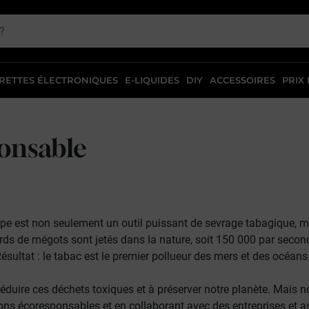
RETTES ÉLECTRONIQUES
E-LIQUIDES
DIY
ACCESSOIRES
PRIX
ponsable
e est non seulement un outil puissant de sevrage tabagique, 
ards de mégots sont jetés dans la nature, soit 150 000 par seco
ésultat : le tabac est le premier pollueur des mers et des océans
éduire ces déchets toxiques et à préserver notre planète. Mais 
ions écoresponsables
et en
collaborant avec des entreprises et 