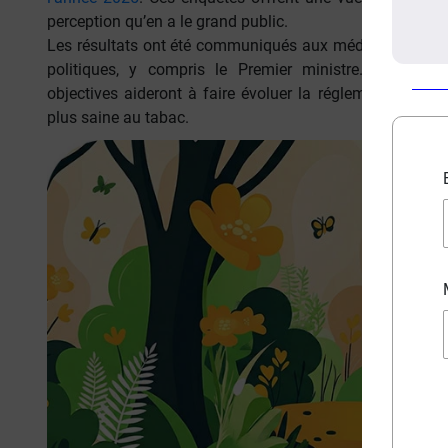
perception qu’en a le grand public.
Les résultats ont été communiqués aux médias ainsi qu
politiques, y compris le Premier ministre. Nous es
objectives aideront à faire évoluer la réglementation e
plus saine au tabac.