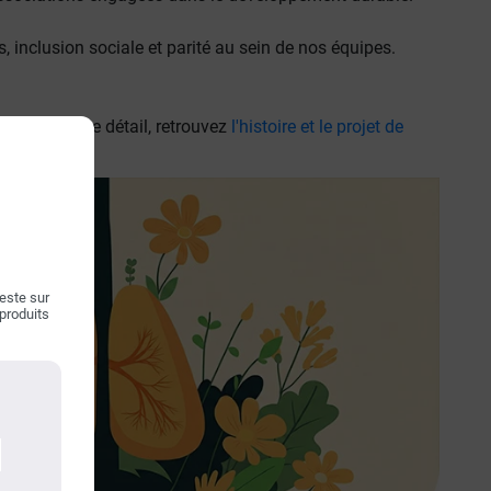
s
,
inclusion sociale
et
parité au sein de nos équipes
.
ntrer dans le détail, retrouvez
l'histoire et le projet de
teste sur
 produits