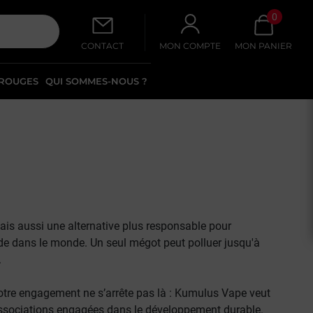
0
CONTACT
MON COMPTE
MON PANIER
 ROUGES
QUI SOMMES-NOUS ?
mais aussi une
alternative plus responsable pour
nde dans le monde. Un seul mégot peut polluer jusqu'à
.
notre engagement ne s’arrête pas là : Kumulus Vape veut
associations engagées
dans le développement durable.