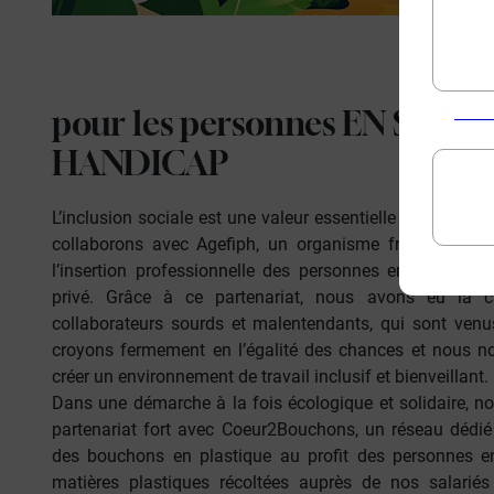
pour les personnes
EN SITUA
HANDICAP
L’inclusion sociale est une valeur essentielle chez Kum
collaborons avec
Agefiph
, un organisme français don
l’insertion professionnelle des personnes en situation
privé. Grâce à ce partenariat, nous avons eu la c
collaborateurs sourds et malentendants, qui sont venu
croyons fermement en l’égalité des chances et nous n
créer un environnement de travail inclusif et bienveillant.
Dans une démarche à la fois écologique et solidaire, 
partenariat fort avec
Coeur2Bouchons
, un réseau dédié
des bouchons en plastique au profit des personnes e
matières plastiques récoltées auprès de nos salariés