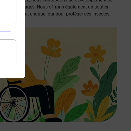
espaces sauvages. Nous offrons également un soutien
iculté, qui se bat chaque jour pour protéger ces insectes
re.