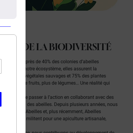
vation
DE LA BIODIVERSITÉ
ères années, près de
40%
des colonies d’abeilles
entielles à notre écosystème, elles assurent la
es espèces végétales sauvages et
75%
des plantes
fleurs, plus de fruits, plus de légumes… Une réalité qui
st-ce pas ?
s décidé de passer à l’action en collaborant avec des
préservation des abeilles. Depuis plusieurs années, nous
oit pour les Abeilles
et, plus récemment,
Abeilles
’apiculteurs militent pour une apiculture artisanale,
linisatrices.
ravers la France, nous contribuons au développement de