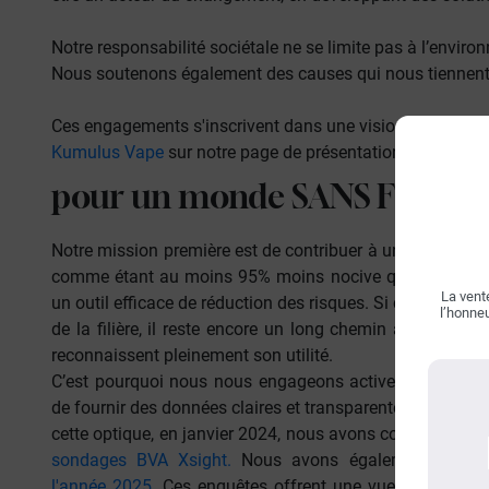
Notre responsabilité sociétale ne se limite pas à l’envir
Nous soutenons également des causes qui nous tiennent à 
Ces engagements s'inscrivent dans une vision plus large d
Kumulus Vape
sur notre page de présentation.
pour un monde
SANS FUMÉE
Notre mission première est de contribuer à un avenir sa
comme étant au moins
95% moins nocive que la cigarett
La vente
un outil efficace de réduction des risques. Si cette évide
l’honneu
de la filière, il reste encore un long chemin à parcourir
reconnaissent pleinement son utilité.
C’est pourquoi nous nous engageons activement dans le
de fournir des données claires et transparentes qui perme
cette optique, en janvier 2024, nous avons commandé u
sondages BVA Xsight.
Nous avons également voulu 
l'année 2025
. Ces enquêtes offrent une vue d’ensemble 