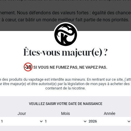
onnement. Nous défendons des valeurs fortes :
égalité des chance
cœur, car bâtir un monde meilleur fait partie de nos priorités.
e ce que doit être un acteur responsable du vapotage. Avant d'e
Êtes-vous majeur(e) ?
ns tabac. La vape est reconnue
SI VOUS NE FUMEZ PAS, NE VAPEZ PAS.
e traditionnelle
et représente
 des produits du vapotage est interdite aux mineurs. En rentrant sur ce site, j’at
nce est partagée par l’ensemble
r être majeur(e) et être autorisé(e) par la législation de mon pays à acheter des
 pour que les pouvoirs publics
contenant de la nicotine.
 soutien à la recherche, afin
VEUILLEZ SAISIR VOTRE DATE DE NAISSANCE
ttent d’éclairer nos élus. Dans
Jour
Mois
Année
ne
étude auprès de l’institut de
reconduire
cette étude pour
sur l’impact de la vape et la