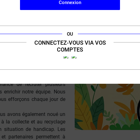
Connexion
nouvelles colonies dans les 
financier à une filière en diff
indispensables à la vie sur Ter
TION DE
OU
CONNECTEZ-VOUS VIA VOS
COMPTES
ulus Vape. C’est pourquoi nous
t la mission est de
favoriser
 de handicap
dans le secteur
hance de recruter plusieurs
s enrichir notre équipe. Nous
ous efforçons chaque jour de
nous avons également noué un
 à la collecte et au recyclage
n situation de handicap. Les
 et partenaires permettent à