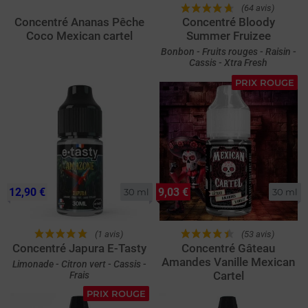
(64 avis)
Concentré Ananas Pêche
Concentré Bloody
Coco Mexican cartel
Summer Fruizee
Bonbon - Fruits rouges - Raisin -
Cassis - Xtra Fresh
PRIX ROUGE
12,90 €
9,03 €
30 ml
30 ml
(1 avis)
(53 avis)
Concentré Japura E-Tasty
Concentré Gâteau
Amandes Vanille Mexican
Limonade - Citron vert - Cassis -
Cartel
Frais
PRIX ROUGE