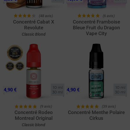
(48 avis)
(6 avis)
Concentré Cabat X
Concentré Framboise
Revolute
Bleue Fruit du Dragon
Vape City
Classic Blond
10 ml

10 ml

4,90 €
4,90 €
30 ml
30 ml
(9 avis)
(39 avis)
Concentré Rodeo
Concentré Menthe Polaire
Montreal Original
Cirkus
Classic blond