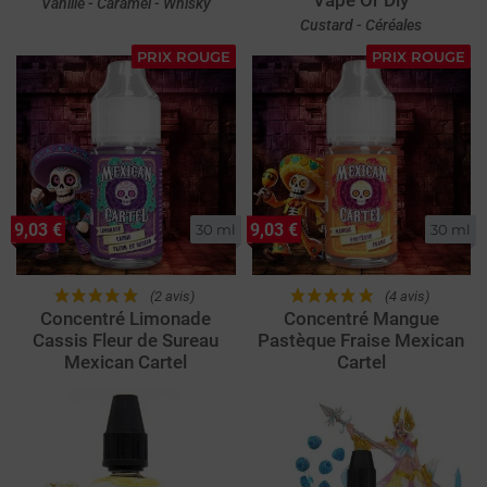
Vape Or Diy
Vanille - Caramel - Whisky
Custard - Céréales
PRIX ROUGE
PRIX ROUGE
9,03 €
9,03 €
30 ml
30 ml
(2 avis)
(4 avis)
Concentré Limonade
Concentré Mangue
Cassis Fleur de Sureau
Pastèque Fraise Mexican
Mexican Cartel
Cartel