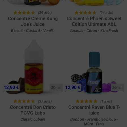
(39 avis)
(24 avis)
Concentré Creme Kong
Concentré Phoenix Sweet
Joe's Juice
Edition Ultimate A&L
Biscuit - Custard - Vanille
Ananas - Citron - Xtra Fresh
12,90 €
12,90 €
30 ml
30 ml
(37 avis)
(1 avis)
Concentré Don Cristo
Concentré Raven Blue T-
PGVG Labs
juice
Classic cubain
Bonbon - Framboise bleue -
Mûre - Frais