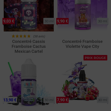
9,03 €
9,90 €
30 ml
30 ml
(38 avis)
Concentré Cassis
Concentré Framboise
Framboise Cactus
Violette Vape City
Mexican Cartel
PRIX ROUGE
13,90 €
7,90 €
30 ml
30 ml