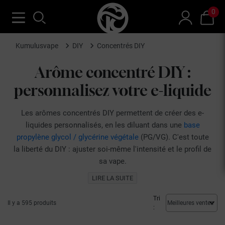
0
Kumulusvape
DIY
Concentrés DIY
Arôme concentré DIY :
personnalisez votre e-liquide
Les arômes concentrés DIY permettent de créer des e-
liquides personnalisés, en les diluant dans une
base
propylène glycol / glycérine végétale
(PG/VG). C'est toute
la liberté du DIY : ajuster soi-même l'intensité et le profil de
sa vape.
Kumulus Vape réunit une large sélection d'arômes
LIRE LA SUITE
concentrés de marques reconnues, de T-Juice à Vampire
Vape en passant par Le French Liquide, couvrant
Tri
Il y a 595 produits
:
l'ensemble des familles aromatiques.
Fabriquer son propre e-liquide, ou
DIY e-liquide
, est à la fois