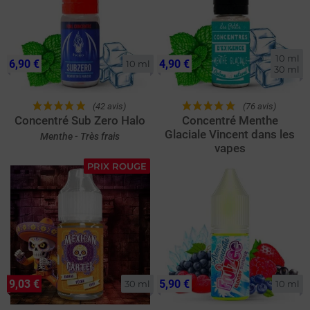
10 ml

6,90 €
4,90 €
10 ml
30 ml
(42 avis)
(76 avis)
Concentré Sub Zero Halo
Concentré Menthe
Glaciale Vincent dans les
Menthe - Très frais
vapes
PRIX ROUGE
9,03 €
5,90 €
30 ml
10 ml