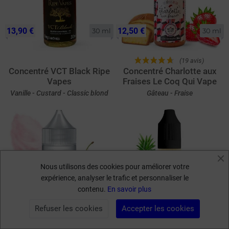
13,90 €
12,50 €
30 ml
30 ml
(19 avis)
Concentré VCT Black Ripe
Concentré Charlotte aux
Vapes
Fraises Le Coq Qui Vape
Vanille - Custard - Classic blond
Gâteau - Fraise
Nous utilisons des cookies pour améliorer votre
expérience, analyser le trafic et personnaliser le
contenu.
En savoir plus
10 ml

10 ml

5,90 €
6,50 €
30 ml
50 ml
Refuser les cookies
Accepter les cookies
FILTRER PAR
(23 avis)
(79 avis)