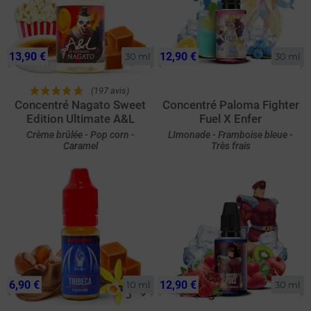
13,90 €
12,90 €
30 ml
30 ml
(197 avis)
Concentré Nagato Sweet
Concentré Paloma Fighter
Edition Ultimate A&L
Fuel X Enfer
Crème brûlée - Pop corn -
LImonade - Framboise bleue -
Caramel
Très frais
6,90 €
12,90 €
10 ml
30 ml