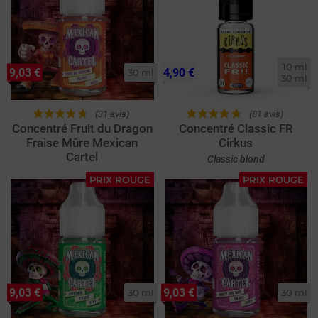
10 ml

9,03 €
4,90 €
30 ml
30 ml
(31 avis)
(81 avis)
Concentré Fruit du Dragon
Concentré Classic FR
Fraise Mûre Mexican
Cirkus
Cartel
Classic blond
PRIX ROUGE
PRIX ROUGE
9,03 €
9,03 €
30 ml
30 ml