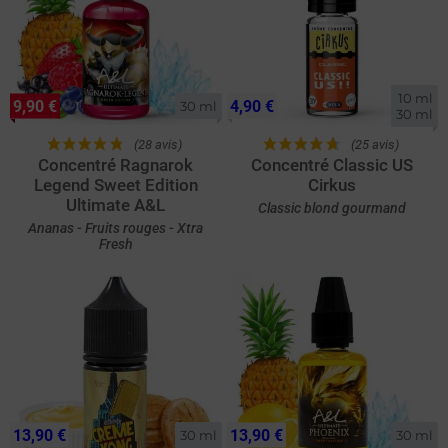
10 ml

9,90 €
4,90 €
30 ml
30 ml
(28 avis)
(25 avis)
Concentré Ragnarok
Concentré Classic US
Legend Sweet Edition
Cirkus
Ultimate A&L
Classic blond gourmand
Ananas - Fruits rouges - Xtra
Fresh
13,90 €
13,90 €
30 ml
30 ml