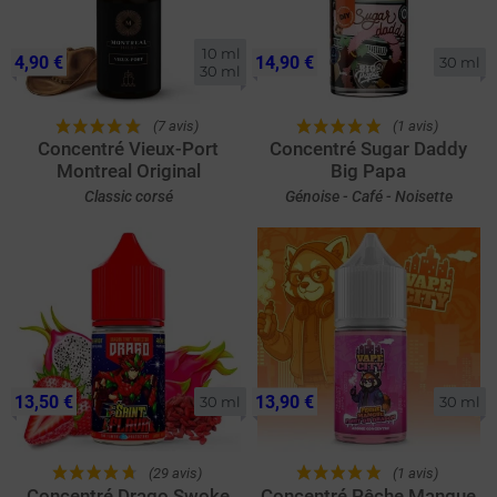
10 ml

4,90 €
14,90 €
30 ml
30 ml
(7 avis)
(1 avis)
Concentré Vieux-Port
Concentré Sugar Daddy
Montreal Original
Big Papa
Classic corsé
Génoise - Café - Noisette
13,50 €
13,90 €
30 ml
30 ml
(29 avis)
(1 avis)
Concentré Drago Swoke
Concentré Pêche Mangue