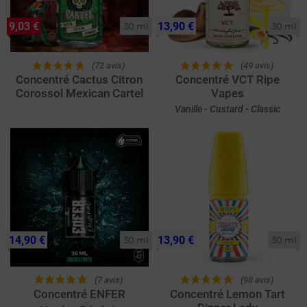
9,03 €
13,90 €
30 ml
30 ml
(72 avis)
(49 avis)
Concentré Cactus Citron
Concentré VCT Ripe
Corossol Mexican Cartel
Vapes
Vanille - Custard - Classic
14,90 €
13,90 €
30 ml
30 ml
(7 avis)
(98 avis)
Concentré ENFER
Concentré Lemon Tart