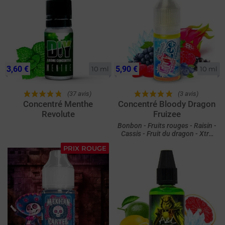
3,60 €
5,90 €
10 ml
10 ml
(37 avis)
(3 avis)
Concentré Menthe
Concentré Bloody Dragon
Revolute
Fruizee
Bonbon - Fruits rouges - Raisin -
Cassis - Fruit du dragon - Xtra
Fresh
PRIX ROUGE