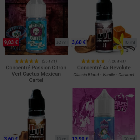
9,03 €
3,60 €
30 ml
10 ml
(25 avis)
(120 avis)
Concentré Passion Citron
Concentré 4x Revolute
Vert Cactus Mexican
Classic Blond - Vanille - Caramel
Cartel
3,60 €
13,90 €
10 ml
30 ml