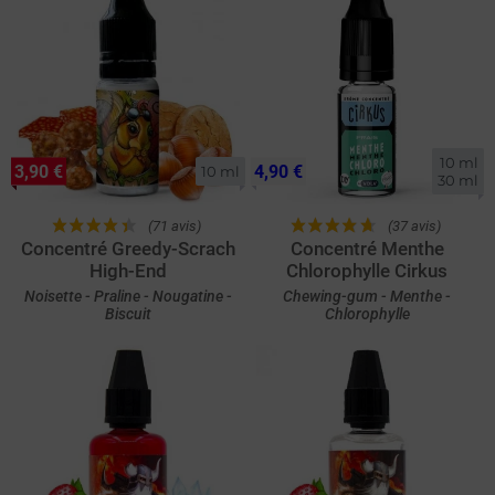
10 ml

3,90 €
4,90 €
10 ml
30 ml
(71 avis)
(37 avis)
Concentré Greedy-Scrach
Concentré Menthe
High-End
Chlorophylle Cirkus
Noisette - Praline - Nougatine -
Chewing-gum - Menthe -
Biscuit
Chlorophylle