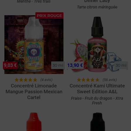
Dinner Lady
Menthe - Très frais
Tarte citron méringuée
PRIX ROUGE
9,03 €
13,90 €
30 ml
30 ml
(4 avis)
(56 avis)
Concentré Limonade
Concentré Kami Ultimate
Mangue Passion Mexican
Sweet Edition A&L
Cartel
Fraise - Fruit du dragon - Xtra
Fresh