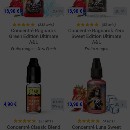
13,90 €
13,90 €
30 ml
30 ml
(282 avis)
(53 avis)
Concentré Ragnarok
Concentré Ragnarok Zero
Green Edition Ultimate
Sweet Edition Ultimate
A&L
A&L
Fruits rouges - Xtra Fresh
Fruits rouges
10 ml

4,90 €
13,90 €
30 ml
30 ml
(57 avis)
(4 avis)
Concentré Classic Blend
Concentré Luna Sweet