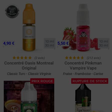
10 ml

10 ml

4,90 €
5,50 €
30 ml
30 ml
(2 avis)
(212 avis)
Concentré Oasis Montreal
Concentré Pinkman
Original
Vampire Vape
Classic Turc - Classic Virginie
Fraise - Framboise - Cerise
PRIX ROUGE
RUPTURE DE STOCK