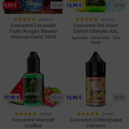
9,03 €
13,90 €
30 ml
30 ml
(22 avis)
(99 avis)
Concentré Limonade
Concentré Oni Green
Fruits Rouges Bleuets
Edition Ultimate A&L
Mexican Cartel 30ml
Agrumes - Citron vert - Xtra
Fresh
12,90 €
12,90 €
30 ml
30 ml
(8 avis)
(5 avis)
Concentré Warcraft
Concentré El Mordjvape
Xcalibur
Cebueno