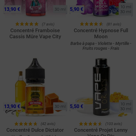
10 ml

13,90 €
5,90 €
30 ml
30 ml
(7 avis)
(81 avis)
Concentré Framboise
Concentré Hypnose Full
Cassis Mûre Vape City
Moon
Barbe à papa - Violette - Myrtille -
Fruits rouges - Frais
10 ml

13,90 €
5,50 €
30 ml
30 ml
(42 avis)
(103 avis)
Concentré Dulce Dictator
Concentré Projet Lenny