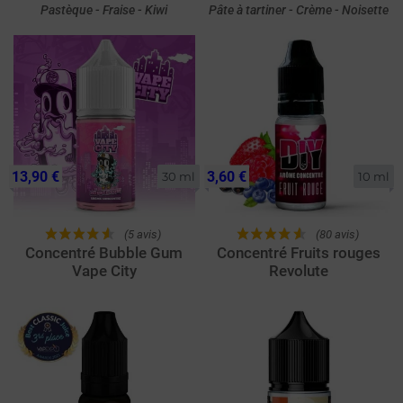
Pastèque - Fraise - Kiwi
Pâte à tartiner - Crème - Noisette
13,90 €
3,60 €
30 ml
10 ml
(5 avis)
(80 avis)
Concentré Bubble Gum
Concentré Fruits rouges
Vape City
Revolute