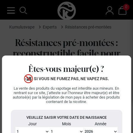
0
Kumulusvape
Experts
Résistances pré-montées
Résistances pré-montées :
reconstructible facile pour
drippers et tanks
Êtes-vous majeur(e) ?
Les résistances pré-montées simplifient l'accès au monde
SI VOUS NE FUMEZ PAS, NE VAPEZ PAS.
du reconstructible pour les vapoteurs experts qui
La vente des produits du vapotage est interdite aux mineurs. En
souhaitent optimiser leur expérience de vape sans
rentrant sur ce site, j’atteste sur l’honneur être majeur(e) et être
autorisé(e) par la législation de mon pays à acheter des produits
fabriquer leurs coils. Conçues pour s'adapter aux plateaux
contenant de la nicotine.
de montage des atomiseurs reconstructibles, qu'il s'agisse
de drippers (RDA) ou de tanks (RTA), elles sont disponibles
VEUILLEZ SAISIR VOTRE DATE DE NAISSANCE
pour l'inhalation indirecte (MTL) et directe (DL).
Jour
Mois
Année
Ces coils pré-montés offrent un équilibre entre restitution
LIRE LA SUITE