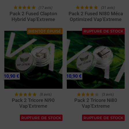
(17 avis)
(31 avis)
Pack 2 Fused Clapton
Pack 2 Fused NI80 Méca
Hybrid Vap'Extreme
Optimized Vap'Extreme
BIENTÔT ÉPUISÉ
RUPTURE DE STOCK
10,90 €
10,90 €
(8 avis)
(3 avis)
Pack 2 Tricore Ni90
Pack 2 Tricore Ni80
Vap'Extreme
Vap'Extreme
RUPTURE DE STOCK
RUPTURE DE STOCK