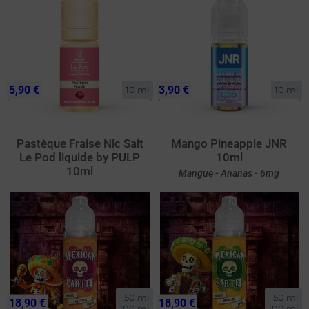
5,90 €
3,90 €
10 ml
10 ml
Pastèque Fraise Nic Salt
Mango Pineapple JNR
Le Pod liquide by PULP
10ml
10ml
Mangue - Ananas - 6mg
50 ml

50 ml

18,90 €
18,90 €
100 ml
100 ml