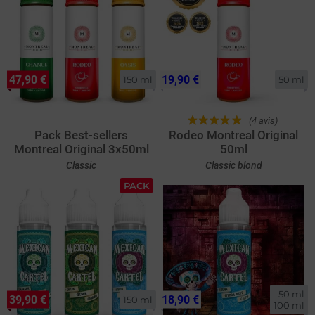
47,90 €
19,90 €
150 ml
50 ml
(4 avis)
Pack Best-sellers
Rodeo Montreal Original
Montreal Original 3x50ml
50ml
Classic
Classic blond
PACK
50 ml

39,90 €
18,90 €
150 ml
100 ml