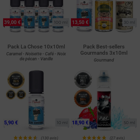
39,00 €
13,50 €
100 ml
30 ml
Pack La Chose 10x10ml
Pack Best-sellers
Gourmands 3x10ml
Caramel - Noisette - Café - Noix
de pécan - Vanille
Gourmand
5,90 €
18,90 €
10 ml
50 ml
(130 avis)
(27 avis)