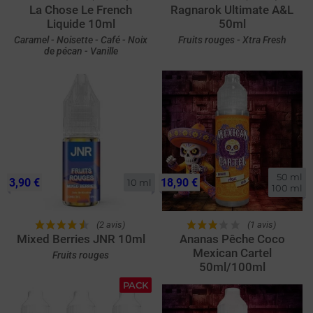
La Chose Le French
Ragnarok Ultimate A&L
Liquide 10ml
50ml
Caramel - Noisette - Café - Noix
Fruits rouges - Xtra Fresh
de pécan - Vanille
50 ml

3,90 €
18,90 €
10 ml
100 ml
(2 avis)
(1 avis)
Mixed Berries JNR 10ml
Ananas Pêche Coco
Mexican Cartel
Fruits rouges
50ml/100ml
PACK