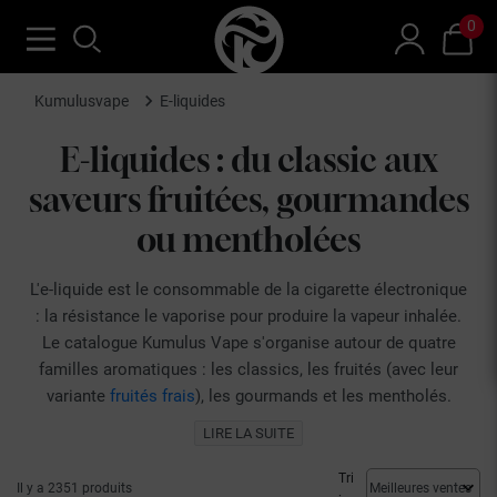
0
Kumulusvape
E-liquides
E-liquides : du classic aux
saveurs fruitées, gourmandes
ou mentholées
L'e-liquide est le consommable de la cigarette électronique
: la résistance le vaporise pour produire la vapeur inhalée.
Le catalogue Kumulus Vape s'organise autour de quatre
familles aromatiques : les classics, les fruités (avec leur
variante
fruités frais
), les gourmands et les mentholés.
Le choix dépend de vos préférences gustatives, mais aussi
LIRE LA SUITE
de votre matériel et du taux de nicotine recherché.
Trois critères techniques orientent ce choix. Le ratio
Tri
Il y a 2351 produits