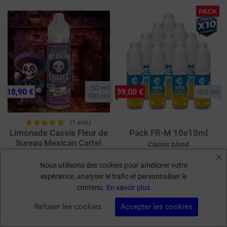
PACK
50 ml

18,90 €
39,00 €
100 ml
100 ml
(1 avis)
Limonade Cassis Fleur de
Pack FR-M 10x10ml
Sureau Mexican Cartel
Classic blond
50ml/100ml
Nous utilisons des cookies pour améliorer votre
1
2
3
…
27
keyboard_arrow_right
expérience, analyser le trafic et personnaliser le
Suivant
contenu.
En savoir plus
Refuser les cookies
Accepter les cookies
FILTRER PAR
Questions fréquentes sur les e-