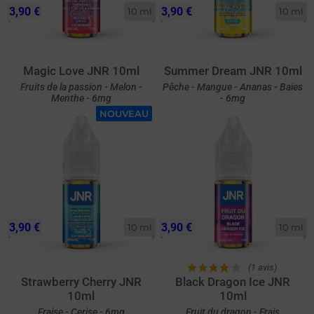
3,90 €
3,90 €
10 ml
10 ml
Magic Love JNR 10ml
Summer Dream JNR 10ml
Fruits de la passion - Melon -
Pêche - Mangue - Ananas - Baies
Menthe - 6mg
- 6mg
NOUVEAU
3,90 €
3,90 €
10 ml
10 ml
(1 avis)
Strawberry Cherry JNR
Black Dragon Ice JNR
10ml
10ml
Fraise - Cerise - 6mg
Fruit du dragon - Frais