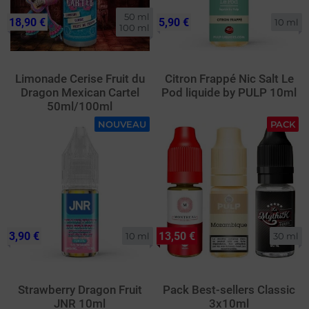
50 ml

18,90 €
5,90 €
10 ml
100 ml
Limonade Cerise Fruit du
Citron Frappé Nic Salt Le
Dragon Mexican Cartel
Pod liquide by PULP 10ml
50ml/100ml
NOUVEAU
PACK
3,90 €
13,50 €
10 ml
30 ml
Strawberry Dragon Fruit
Pack Best-sellers Classic
JNR 10ml
3x10ml