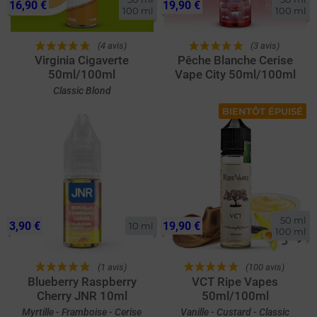
16,90 €
19,90 €
100 ml
100 ml
(4 avis)
(3 avis)
Virginia Cigaverte
Pêche Blanche Cerise
50ml/100ml
Vape City 50ml/100ml
Classic Blond
BIENTÔT ÉPUISÉ
50 ml

3,90 €
19,90 €
10 ml
100 ml
(1 avis)
(100 avis)
Blueberry Raspberry
VCT Ripe Vapes
Cherry JNR 10ml
50ml/100ml
Myrtille - Framboise - Cerise
Vanille - Custard - Classic