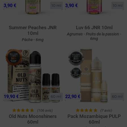
3,90 €
3,90 €
10 ml
10 ml
Summer Peaches JNR
Luv 66 JNR 10ml
10ml
Agrumes - Fruits de la passion -
6mg
Pêche - 6mg
19,90 €
22,90 €
60 ml
60 ml
(106 avis)
(7 avis)
Old Nuts Moonshiners
Pack Mozambique PULP
60ml
60ml