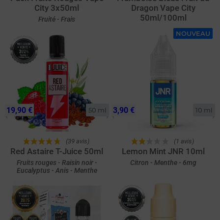
City 3x50ml
Dragon Vape City
50ml/100ml
Fruité - Frais
NOUVEAU
19,90 €
3,90 €
50 ml
10 ml
(39 avis)
(1 avis)
Red Astaire T-Juice 50ml
Lemon Mint JNR 10ml
Fruits rouges - Raisin noir -
Citron - Menthe - 6mg
Eucalyptus - Anis - Menthe