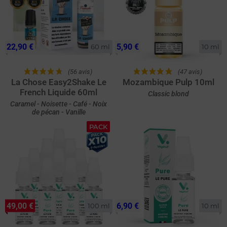
22,90 €
5,90 €
60 ml
10 ml
(56 avis)
(47 avis)
La Chose Easy2Shake Le
Mozambique Pulp 10ml
French Liquide 60ml
Classic blond
Caramel - Noisette - Café - Noix
de pécan - Vanille
PACK
49,00 €
6,90 €
100 ml
10 ml