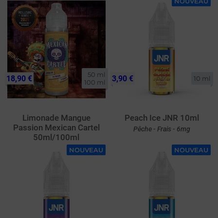
NOUVEAU
50 ml

18,90 €
3,90 €
10 ml
100 ml
Limonade Mangue
Peach Ice JNR 10ml
Passion Mexican Cartel
Pêche - Frais - 6mg
50ml/100ml
NOUVEAU
NOUVEAU