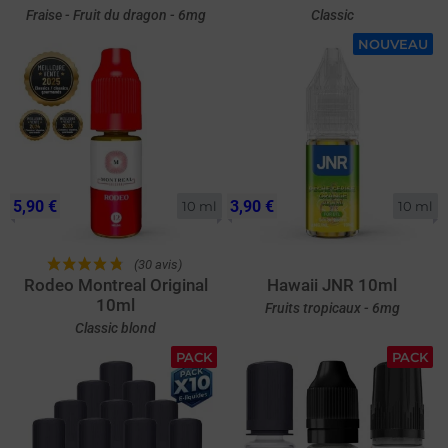
Fraise - Fruit du dragon - 6mg
Classic
NOUVEAU
5,90 €
3,90 €
10 ml
10 ml
(30 avis)
Rodeo Montreal Original
Hawaii JNR 10ml
10ml
Fruits tropicaux - 6mg
Classic blond
PACK
PACK