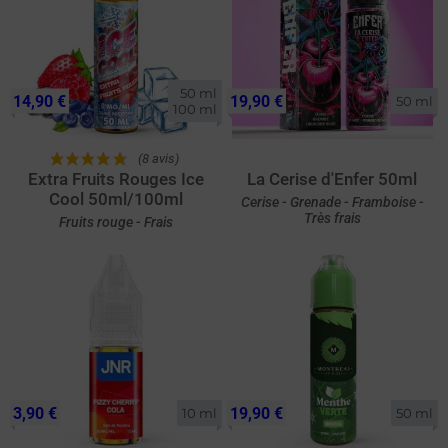
50 ml

14,90 €
19,90 €
50 ml
100 ml
(8 avis)
Extra Fruits Rouges Ice
La Cerise d'Enfer 50ml
Cool 50ml/100ml
Cerise - Grenade - Framboise -
Très frais
Fruits rouge - Frais
3,90 €
19,90 €
10 ml
50 ml