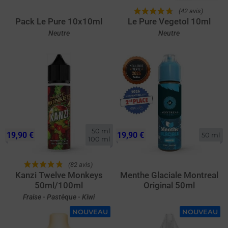
(42 avis)
Pack Le Pure 10x10ml
Le Pure Vegetol 10ml
Neutre
Neutre
50 ml

19,90 €
19,90 €
50 ml
100 ml
(82 avis)
Kanzi Twelve Monkeys
Menthe Glaciale Montreal
50ml/100ml
Original 50ml
Fraise - Pastèque - Kiwi
NOUVEAU
NOUVEAU