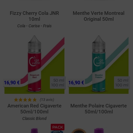
Fizzy Cherry Cola JNR
Menthe Verte Montreal
10ml
Original 50ml
Cola - Cerise - Frais
50 ml

50 ml

16,90 €
16,90 €
100 ml
100 ml
(13 avis)
American Red Cigaverte
Menthe Polaire Cigaverte
50ml/100ml
50ml/100ml
Classic Blond
PACK