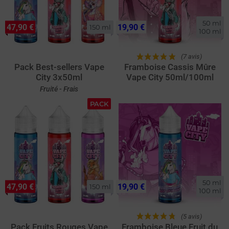
50 ml

47,90 €
19,90 €
150 ml
100 ml
(7 avis)
Pack Best-sellers Vape
Framboise Cassis Mûre
City 3x50ml
Vape City 50ml/100ml
Fruité - Frais
PACK
50 ml

47,90 €
19,90 €
150 ml
100 ml
(5 avis)
Pack Fruits Rouges Vape
Framboise Bleue Fruit du