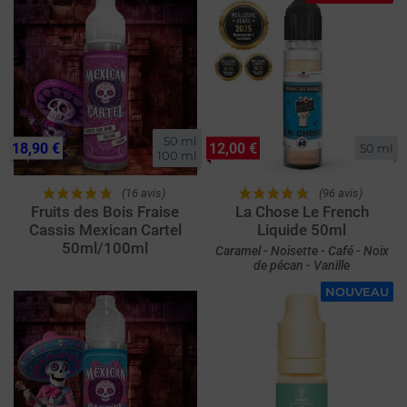
50 ml

18,90 €
12,00 €
50 ml
100 ml
(16 avis)
(96 avis)
Fruits des Bois Fraise
La Chose Le French
Cassis Mexican Cartel
Liquide 50ml
50ml/100ml
Caramel - Noisette - Café - Noix
de pécan - Vanille
NOUVEAU