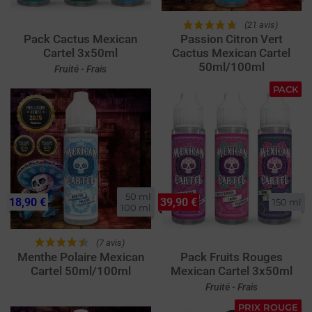
(21 avis)
Pack Cactus Mexican
Passion Citron Vert
Cartel 3x50ml
Cactus Mexican Cartel
50ml/100ml
Fruité - Frais
PACK
50 ml

18,90 €
39,90 €
150 ml
100 ml
(7 avis)
Menthe Polaire Mexican
Pack Fruits Rouges
Cartel 50ml/100ml
Mexican Cartel 3x50ml
Fruité - Frais
PRIX ROUGE