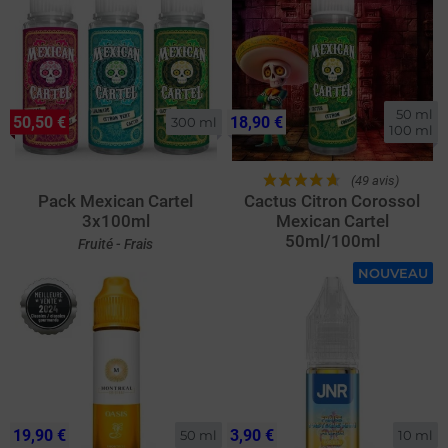
50 ml

50,50 €
18,90 €
300 ml
100 ml
(49 avis)
Pack Mexican Cartel
Cactus Citron Corossol
3x100ml
Mexican Cartel
50ml/100ml
Fruité - Frais
NOUVEAU
19,90 €
3,90 €
50 ml
10 ml