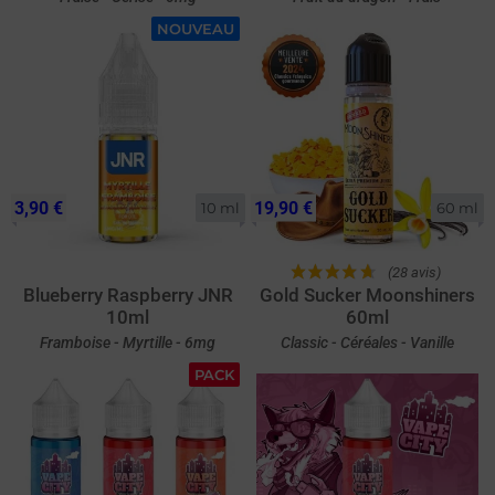
NOUVEAU
3,90 €
19,90 €
10 ml
60 ml
(28 avis)
Blueberry Raspberry JNR
Gold Sucker Moonshiners
10ml
60ml
Framboise - Myrtille - 6mg
Classic - Céréales - Vanille
PACK