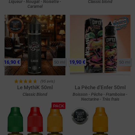
Liqueur - Nougat - Noisette -
Classic blond
Caramel
16,90 €
19,90 €
50 ml
50 ml
(95 avis)
Le MythiK 50ml
La Pêche d'Enfer 50ml
Classic Blond
Boisson - Pêche - Framboise -
Nectarine - Très frais
PACK