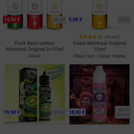
14,50 €
5,90 €
30 ml
10 ml
(30 avis)
Pack Best-sellers
Oasis Montreal Original
Montreal Original 3x10ml
10ml
Classic
Classic Turc - Classic Virginie
50 ml

19,90 €
18,90 €
50 ml
100 ml