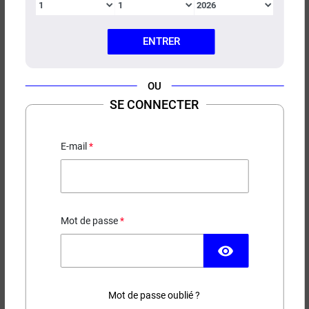
ENTRER
OU
SE CONNECTER
E-LIQUIDE PASSION CITRON
VERT CACTUS MEXICAN
CARTEL 50ML/100ML
E-mail
18,90 €
Mot de passe
EN STOCK
visibility
Contenance
Taux de nicotine
Mot de passe oublié ?