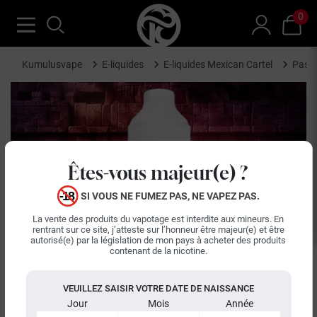
0
Kumulusvape
E-liquides
E-liquides Mexican Cartel
Passi
Êtes-vous majeur(e) ?
SI VOUS NE FUMEZ PAS, NE VAPEZ PAS.
La vente des produits du vapotage est interdite aux mineurs. En
rentrant sur ce site, j’atteste sur l’honneur être majeur(e) et être
keyboard_arrow_left
keyboard_arrow_right
autorisé(e) par la législation de mon pays à acheter des produits
Précédent
Suiva
contenant de la nicotine.
VEUILLEZ SAISIR VOTRE DATE DE NAISSANCE
Jour
Mois
Année