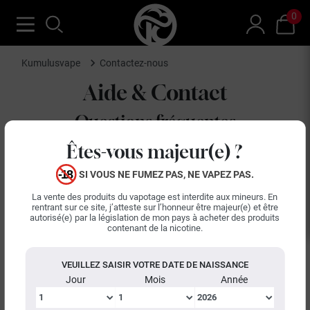
0
Kumulusvape
Contactez-nous
Aide & Contact
Questions fréquentes
Êtes-vous majeur(e) ?
QUELS SONT LES MODES, DÉLAIS ET COÛTS DE
LIVRAISON POUR MA COMMANDE ?
SI VOUS NE FUMEZ PAS, NE VAPEZ PAS.
La vente des produits du vapotage est interdite aux mineurs. En
rentrant sur ce site, j’atteste sur l’honneur être majeur(e) et être
COMMENT PUIS-JE SUIVRE MA COMMANDE ?
autorisé(e) par la législation de mon pays à acheter des produits
contenant de la nicotine.
COMMENT UTILISER MES POINTS DE FIDÉLITÉ ?
VEUILLEZ SAISIR VOTRE DATE DE NAISSANCE
Jour
Mois
Année
MON PRODUIT DE VAPOTAGE EST DÉFECTUEUX OU EN