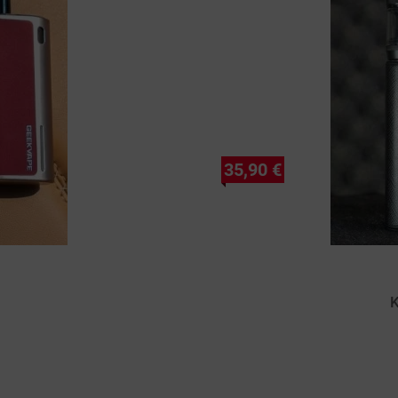
35,90 €
K