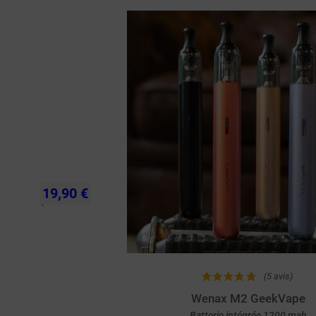
Achat rapide
19,90 €
(5 avis)
Wenax M2 GeekVape
Batterie intégrée 1200 mah