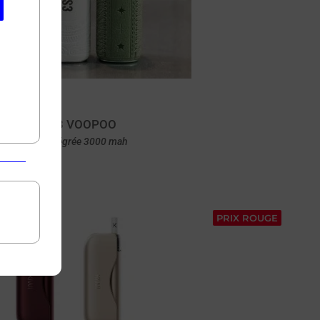
Drag S3 VOOPOO
Batterie intégrée 3000 mah
Achat rapide
PRIX ROUGE