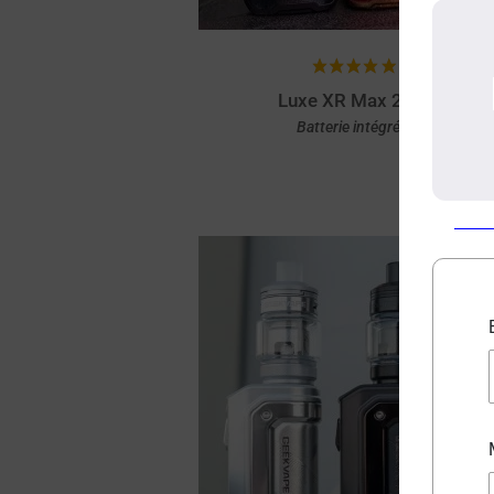
(20 avis)
Luxe XR Max 2 Vaporess
Batterie intégrée 3200 mah
Achat rapide