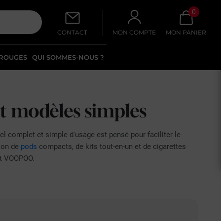
0
CONTACT
MON COMPTE
MON PANIER
 ROUGES
QUI SOMMES-NOUS ?
et modèles simples
el complet et simple d'usage est pensé pour faciliter le
ion de
pods
compacts, de kits tout-en-un et de cigarettes
et VOOPOO.
 d'une cigarette classique, ce qui en fait l'option la plus
ge de vapeur, viendront plus tard si l'envie d'évoluer se
tibilité des résistances, qui permet d'ajuster le tirage à
les modèles appréciés des débutants, le Centaurus Ori 35