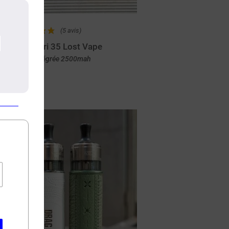
(5 avis)
entaurus Ori 35 Lost Vape
Batterie intégrée 2500mah
Achat rapide