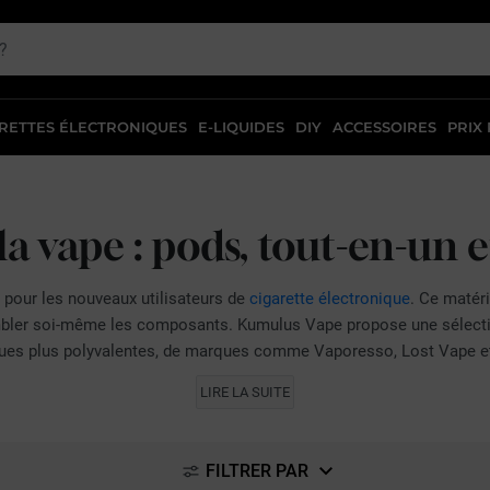
RETTES ÉLECTRONIQUES
E-LIQUIDES
DIY
ACCESSOIRES
PRIX
la vape : pods, tout-en-un 
é pour les nouveaux utilisateurs de
cigarette électronique
. Ce matéri
mbler soi-même les composants. Kumulus Vape propose une sélect
ques plus polyvalentes, de marques comme Vaporesso, Lost Vape 
e en inhalation indirecte (MTL). Ce tirage serré reproduit la sensation
LIRE LA SUITE
ation directe (DL) ou directe restreinte (RDL), qui produisent davanta
imée en mAh, gage d'une journée de vape sans recharge, et à la compa
vos préférences.
FILTRER PAR
des solutions fiables pour chaque étape de votre parcours. Parmi 