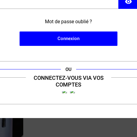
visibility
43,90 €
Mot de passe oublié ?
Connexion
e
OU
CONNECTEZ-VOUS VIA VOS
COMPTES
PRIX ROUGE