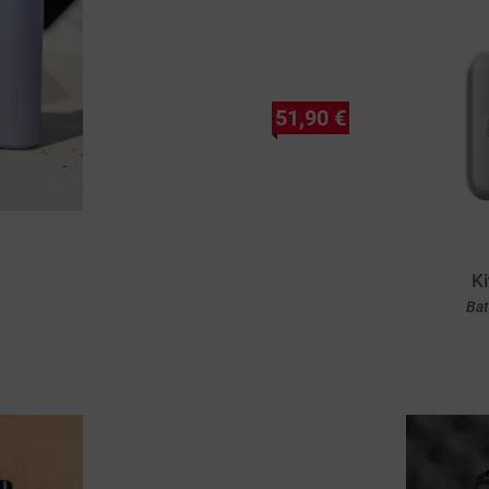
51,90 €
Ki
Bat