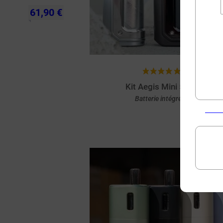
61,90 €
(1 avis)
Kit Aegis Mini 5 GeekVap
Batterie intégrée 3200mah
Achat rapide