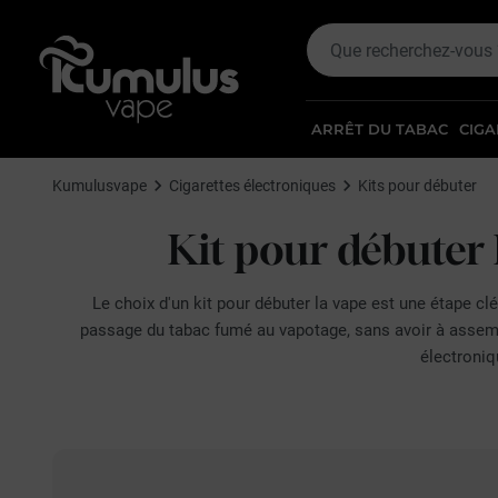
ARRÊT DU TABAC
CIGA
Kumulusvape
Cigarettes électroniques
Kits pour débuter
Kit pour débuter 
Le choix d'un kit pour débuter la vape est une étape cl
passage du tabac fumé au vapotage, sans avoir à asse
électroni
Pour bien débuter, l'essentiel est de privilégier un modèl
naturelle pour un ancien fumeur. Les kits orientés inhal
présente. Pensez aussi à l'autonomie de la batterie, expr
Des marques comme
GeekVape
et
Vaporesso
proposent 