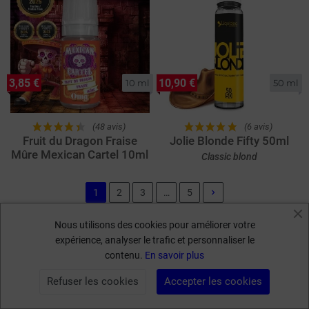
3,85 €
10,90 €
10 ml
50 ml
(48 avis)
(6 avis)
Fruit du Dragon Fraise
Jolie Blonde Fifty 50ml
Mûre Mexican Cartel 10ml
Classic blond
1
2
3
…
5
keyboard_arrow_right
Suivant
Nous utilisons des cookies pour améliorer votre
expérience, analyser le trafic et personnaliser le
Kumulus Vape
: L'engagement
contenu.
En savoir plus
d'un
expert
de la cigarette
Refuser les cookies
Accepter les cookies
électronique
FILTRER PAR