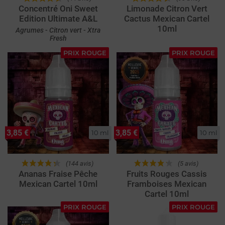
Concentré Oni Sweet
Limonade Citron Vert
Edition Ultimate A&L
Cactus Mexican Cartel
10ml
Agrumes - Citron vert - Xtra
Fresh
PRIX ROUGE
PRIX ROUGE
3,85 €
3,85 €
10 ml
10 ml
(144 avis)
(5 avis)
Ananas Fraise Pêche
Fruits Rouges Cassis
Mexican Cartel 10ml
Framboises Mexican
Cartel 10ml
PRIX ROUGE
PRIX ROUGE