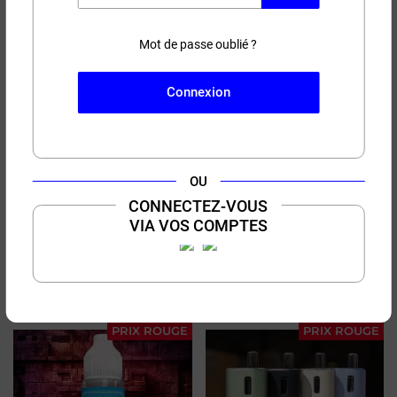
50ml/100ml
50ml/100ml
PRIX ROUGE
PRIX ROUGE
Mot de passe oublié ?
Connexion
OU
51,90 €
15,00 €
CONNECTEZ-VOUS
VIA VOS COMPTES
(27 avis)
(1 avis)
Kit Kiwi Starter V2 Kiwi
Sonder Q3 GeekVape
Vapor
Batterie intégrée 1750mah
Batterie intégrée 400 mah +
1800 mah
PRIX ROUGE
PRIX ROUGE