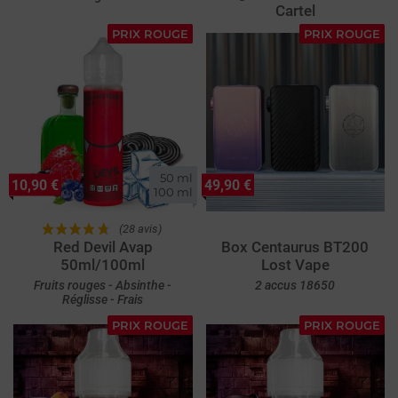
Cartel
PRIX ROUGE
PRIX ROUGE
50 ml

10,90 €
49,90 €
100 ml
(28 avis)
Red Devil Avap
Box Centaurus BT200
50ml/100ml
Lost Vape
Fruits rouges - Absinthe -
2 accus 18650
Réglisse - Frais
PRIX ROUGE
PRIX ROUGE