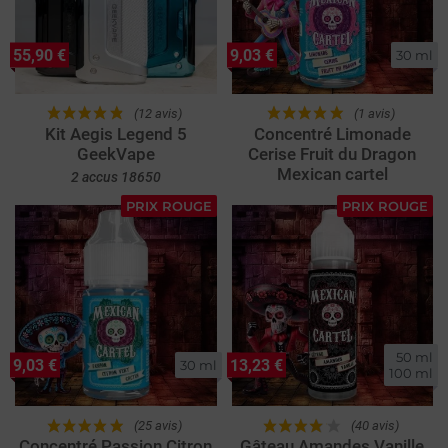
55,90 €
9,03 €
30 ml
(12 avis)
(1 avis)
Kit Aegis Legend 5
Concentré Limonade
GeekVape
Cerise Fruit du Dragon
Mexican cartel
2 accus 18650
PRIX ROUGE
PRIX ROUGE
50 ml

9,03 €
13,23 €
30 ml
100 ml
(25 avis)
(40 avis)
Concentré Passion Citron
Gâteau Amandes Vanille