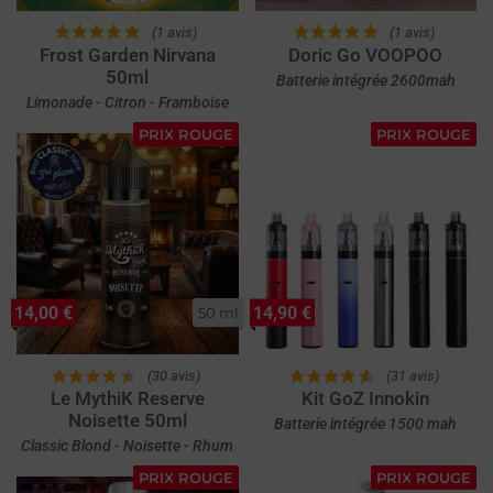
(1 avis)
(1 avis)
Frost Garden Nirvana
Doric Go VOOPOO
50ml
Batterie intégrée 2600mah
Limonade - Citron - Framboise
PRIX ROUGE
PRIX ROUGE
14,00 €
14,90 €
50 ml
(30 avis)
(31 avis)
Le MythiK Reserve
Kit GoZ Innokin
Noisette 50ml
Batterie intégrée 1500 mah
Classic Blond - Noisette - Rhum
PRIX ROUGE
PRIX ROUGE