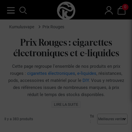
0
Kumulusvape
Prix Rouges
Prix Rouges : cigarettes
électroniques et e-liquides
Cette page regroupe l'ensemble de nos produits en prix
rouges :
cigarettes électroniques
,
e-liquides
, résistances,
pods, accessoires et matériel pour le
DIY
. Vous y retrouvez
des références issues de nombreuses marques, à prix
réduit le temps des stocks disponibles.
La sélection évolue régulièrement au gré des arrivages et
LIRE LA SUITE
des fins de série. Que vous débutiez dans la vape ou que
vous cherchiez à renouveler votre matériel, vous y
Tri
Il y a 383 produits
:
trouverez de quoi vous équiper et vous approvisionner en e-
liquides parmi un large choix de saveurs et de formats. Il