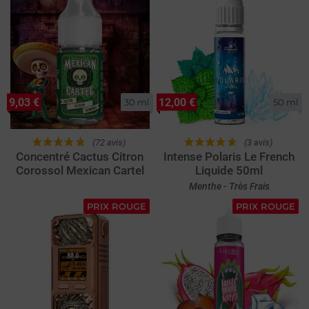
9,03 €
12,00 €
30 ml
50 ml
(72 avis)
(3 avis)
Concentré Cactus Citron
Intense Polaris Le French
Corossol Mexican Cartel
Liquide 50ml
Menthe - Très Frais
PRIX ROUGE
PRIX ROUGE