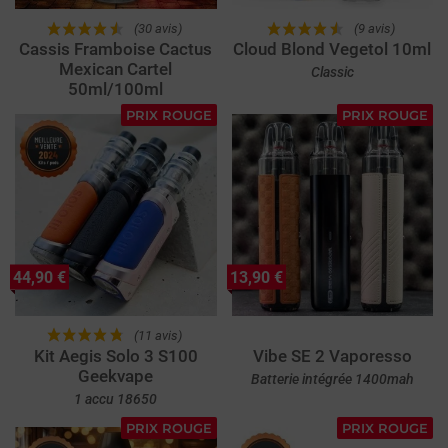
(30 avis)
(9 avis)
Cassis Framboise Cactus
Cloud Blond Vegetol 10ml
Mexican Cartel
Classic
50ml/100ml
PRIX ROUGE
PRIX ROUGE
44,90 €
13,90 €
(11 avis)
Kit Aegis Solo 3 S100
Vibe SE 2 Vaporesso
Geekvape
Batterie intégrée 1400mah
1 accu 18650
PRIX ROUGE
PRIX ROUGE