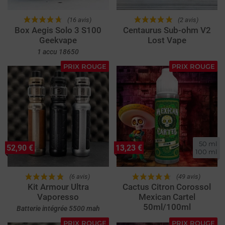
(16 avis)
(2 avis)
Box Aegis Solo 3 S100
Centaurus Sub-ohm V2
Geekvape
Lost Vape
1 accu 18650
PRIX ROUGE
PRIX ROUGE
50 ml

52,90 €
13,23 €
100 ml
(6 avis)
(49 avis)
Kit Armour Ultra
Cactus Citron Corossol
Vaporesso
Mexican Cartel
50ml/100ml
Batterie intégrée 5500 mah
PRIX ROUGE
PRIX ROUGE