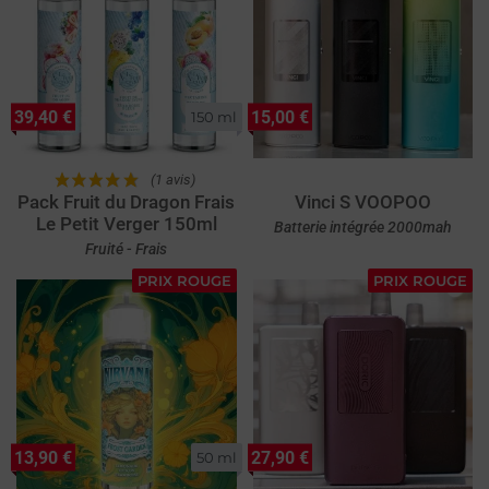
39,40 €
15,00 €
150 ml
(1 avis)
Pack Fruit du Dragon Frais
Vinci S VOOPOO
Le Petit Verger 150ml
Batterie intégrée 2000mah
Fruité - Frais
PRIX ROUGE
PRIX ROUGE
13,90 €
27,90 €
50 ml