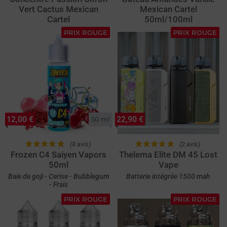
Vert Cactus Mexican
Mexican Cartel
Cartel
50ml/100ml
PRIX ROUGE
PRIX ROUGE
12,00 €
22,90 €
50 ml
(8 avis)
(2 avis)
Frozen C4 Saiyen Vapors
Thelema Elite DM 45 Lost
50ml
Vape
Baie de goji - Cerise - Bubblegum
Batterie intégrée 1500 mah
- Frais
PRIX ROUGE
PRIX ROUGE