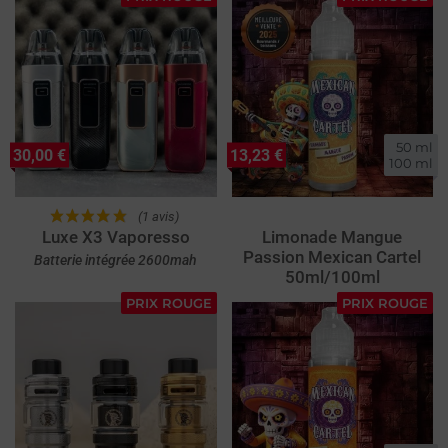
50 ml

30,00 €
13,23 €
100 ml
(1 avis)
Luxe X3 Vaporesso
Limonade Mangue
Passion Mexican Cartel
Batterie intégrée 2600mah
50ml/100ml
PRIX ROUGE
PRIX ROUGE