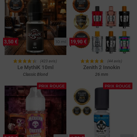
3,50 €
19,90 €
10 ml
(423 avis)
(44 avis)
Le MythiK 10ml
Zenith 2 Innokin
Classic Blond
26 mm
PRIX ROUGE
PRIX ROUGE