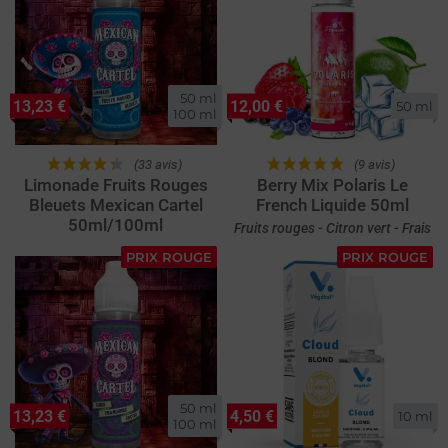
50 ml

13,23 €
12,00 €
50 ml
100 ml
(33 avis)
(9 avis)
Limonade Fruits Rouges
Berry Mix Polaris Le
Bleuets Mexican Cartel
French Liquide 50ml
50ml/100ml
Fruits rouges - Citron vert - Frais
PRIX ROUGE
PRIX ROUGE
50 ml

13,23 €
4,50 €
10 ml
100 ml