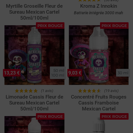
Myrtille Groseille Fleur de
Kroma Z Innokin
Sureau Mexican Cartel
Batterie intégrée 3000 mah
50ml/100ml
PRIX ROUGE
PRIX ROUGE
50 ml

13,23 €
9,03 €
30 ml
100 ml
(1 avis)
(19 avis)
Limonade Cassis Fleur de
Concentré Fruits Rouges
Sureau Mexican Cartel
Cassis Framboise
50ml/100ml
Mexican Cartel
PRIX ROUGE
PRIX ROUGE