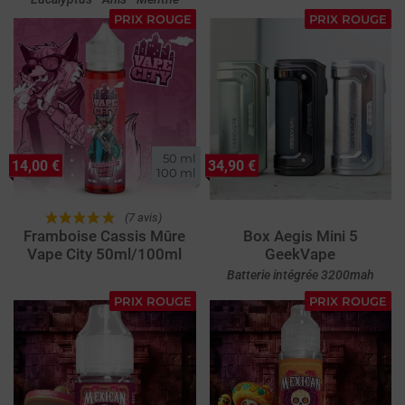
PRIX ROUGE
PRIX ROUGE
50 ml

14,00 €
34,90 €
100 ml
(7 avis)
Framboise Cassis Mûre
Box Aegis Mini 5
Vape City 50ml/100ml
GeekVape
Batterie intégrée 3200mah
PRIX ROUGE
PRIX ROUGE