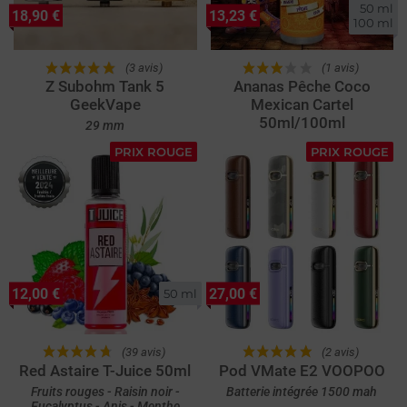
50 ml

18,90 €
13,23 €
100 ml
(3 avis)
(1 avis)
Z Subohm Tank 5
Ananas Pêche Coco
GeekVape
Mexican Cartel
50ml/100ml
29 mm
PRIX ROUGE
PRIX ROUGE
12,00 €
27,00 €
50 ml
(39 avis)
(2 avis)
Red Astaire T-Juice 50ml
Pod VMate E2 VOOPOO
Fruits rouges - Raisin noir -
Batterie intégrée 1500 mah
Eucalyptus - Anis - Menthe