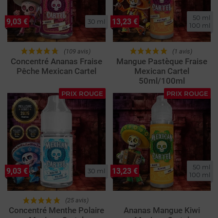
50 ml

9,03 €
13,23 €
30 ml
100 ml
(109 avis)
(1 avis)
Concentré Ananas Fraise
Mangue Pastèque Fraise
Pêche Mexican Cartel
Mexican Cartel
50ml/100ml
PRIX ROUGE
PRIX ROUGE
50 ml

9,03 €
13,23 €
30 ml
100 ml
(25 avis)
Concentré Menthe Polaire
Ananas Mangue Kiwi