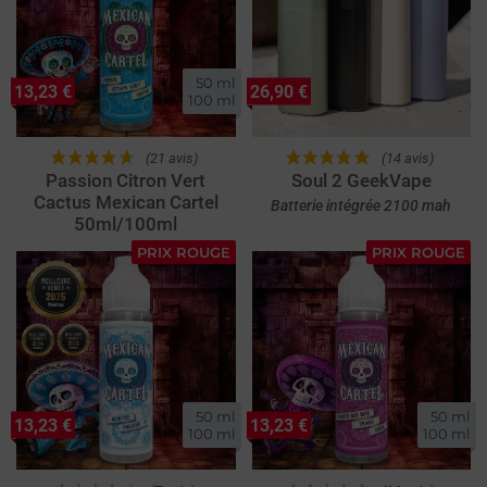
50 ml

13,23 €
26,90 €
100 ml
(21 avis)
(14 avis)
Passion Citron Vert
Soul 2 GeekVape
Cactus Mexican Cartel
Batterie intégrée 2100 mah
50ml/100ml
PRIX ROUGE
PRIX ROUGE
50 ml

50 ml

13,23 €
13,23 €
100 ml
100 ml