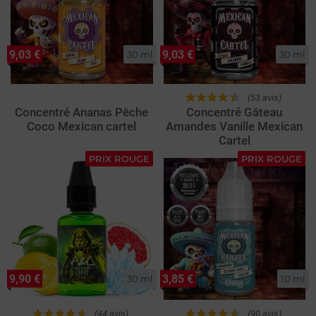
9,03 €
9,03 €
30 ml
30 ml
(53 avis)
Concentré Ananas Pêche
Concentré Gâteau
Coco Mexican cartel
Amandes Vanille Mexican
Cartel
PRIX ROUGE
PRIX ROUGE
9,90 €
3,85 €
30 ml
10 ml
(44 avis)
(90 avis)