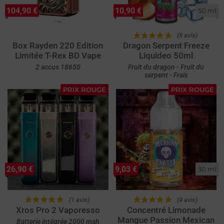
104,90 €
10,90 €
50 ml
(8 avis)
Box Rayden 220 Edition
Dragon Serpent Freeze
Limitée T-Rex BD Vape
Liquideo 50ml
2 accus 18650
Fruit du dragon - Fruit du
serpent - Frais
PRIX ROUGE
PRIX ROUGE
26,90 €
9,03 €
30 ml
(1 avis)
(4 avis)
Xros Pro 2 Vaporesso
Concentré Limonade
Mangue Passion Mexican
Batterie intégrée 2000 mah