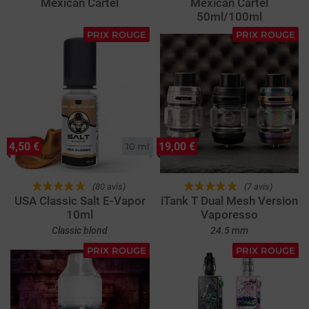
Mexican Cartel
Mexican Cartel
50ml/100ml
PRIX ROUGE
PRIX ROUGE
4,50 €
19,00 €
10 ml
(80 avis)
(7 avis)
USA Classic Salt E-Vapor
iTank T Dual Mesh Version
10ml
Vaporesso
Classic blond
24.5 mm
PRIX ROUGE
PRIX ROUGE