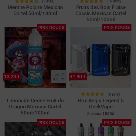
(7 avis)
(16 avis)
Menthe Polaire Mexican
Fruits des Bois Fraise
Cartel 50ml/100ml
Cassis Mexican Cartel
50ml/100ml
PRIX ROUGE
PRIX ROUGE
50 ml

13,23 €
41,90 €
100 ml
(8 avis)
Limonade Cerise Fruit du
Box Aegis Legend 5
Dragon Mexican Cartel
GeekVape
50ml/100ml
2 accus 18650
PRIX ROUGE
PRIX ROUGE