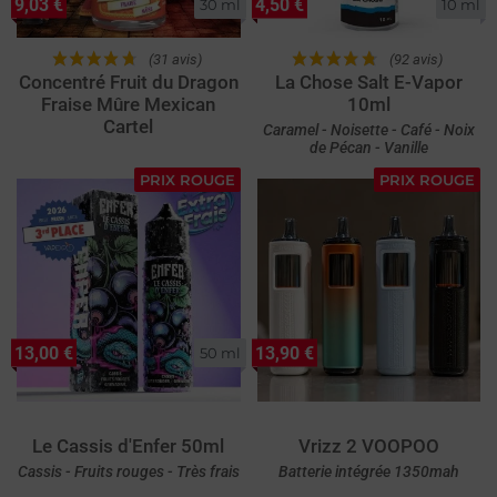
9,03 €
4,50 €
30 ml
10 ml
(31 avis)
(92 avis)
Concentré Fruit du Dragon
La Chose Salt E-Vapor
Fraise Mûre Mexican
10ml
Cartel
Caramel - Noisette - Café - Noix
de Pécan - Vanille
PRIX ROUGE
PRIX ROUGE
13,00 €
13,90 €
50 ml
Le Cassis d'Enfer 50ml
Vrizz 2 VOOPOO
Cassis - Fruits rouges - Très frais
Batterie intégrée 1350mah