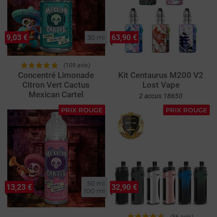
9,03 €
63,90 €
30 ml
(109 avis)
Concentré Limonade
Kit Centaurus M200 V2
Citron Vert Cactus
Lost Vape
Mexican Cartel
2 accus 18650
PRIX ROUGE
PRIX ROUGE
50 ml

13,23 €
32,90 €
100 ml
(56 avis)