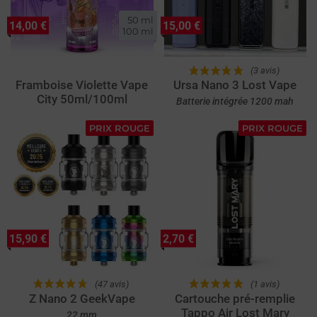
50 ml

14,00 €
15,00 €
100 ml
(3 avis)
Framboise Violette Vape
Ursa Nano 3 Lost Vape
City 50ml/100ml
Batterie intégrée 1200 mah
PRIX ROUGE
PRIX ROUGE
15,90 €
2,70 €
(47 avis)
(1 avis)
Z Nano 2 GeekVape
Cartouche pré-remplie
Tappo Air Lost Mary
22 mm