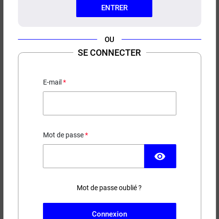
ENTRER
OU
SE CONNECTER
E-LIQUIDE DULCE DICTATOR
10ML
E-mail
Vanille - Caramel - Whisky
4,90 €
Mot de passe
EN STOCK
visibility
Contenance
Taux de nicotine
Mot de passe oublié ?
(69 avis)
Connexion