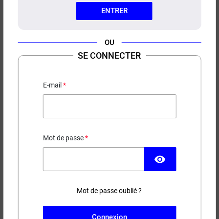
ENTRER
OU
SE CONNECTER
E-LIQUIDE PASTÈQUE FRAISE
ENFER POD 50ML
E-mail
19,90 €
EN STOCK
Mot de passe
visibility
Contenance
Taux de nicotine
Mot de passe oublié ?
(1 avis)
−
+
AJOUTER AU PANIER
Connexion