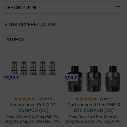
DESCRIPTION
VOUS AIMEREZ AUSSI
13,90 €
9,90 €
(11 avis)
(4 avis)
Résistances PnP X V2
Cartouches Vides PNP X
VOOPOO (X5)
DTL VOOPOO (X2)
Pour UForce X II, Drag H40 Pro,
Pour Drag H40 Pro, Drag X3,
Drag X3, Drag S3, Vinci E80, Vinci
Drag S3, Doric 60 Pro, Argus Pro
E120, Uforce X Nano, Doric 60
2, Drag S2 et Drag X2