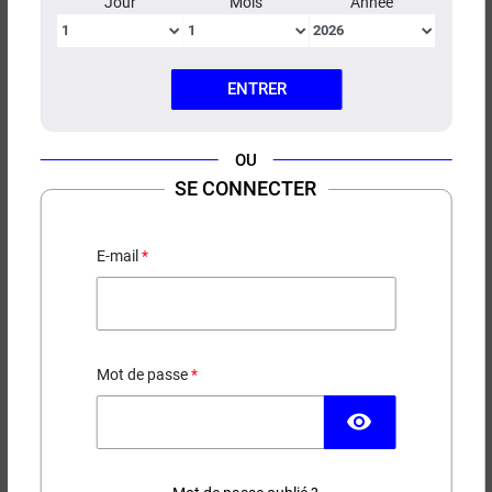
Jour
Mois
Année
ENTRER
OU
KIT DRAG H40 PRO VOOPOO
SE CONNECTER
Batterie intégrée 2450mah
E-mail
36,90 €
EN STOCK
Mot de passe
Couleur
visibility
(1 avis)