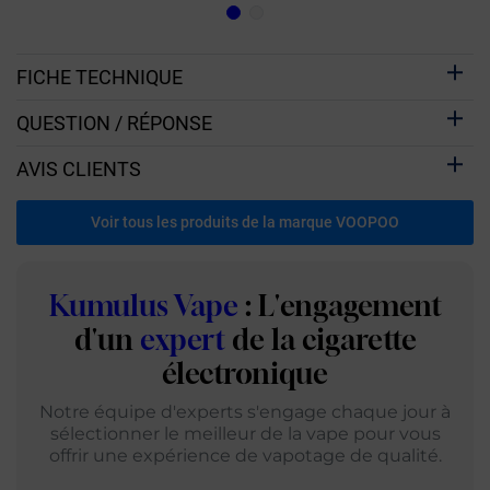
Pro, UForce X, Argus E40, Argus
Pro 2, Drag S2, Drag X2, PNP X
Tank MTL et PNP X Tank DTL
FICHE TECHNIQUE
QUESTION / RÉPONSE
AVIS CLIENTS
Voir tous les produits de la marque VOOPOO
Kumulus Vape
: L'engagement
d'un
expert
de la cigarette
électronique
Notre équipe d'experts s'engage chaque jour à
sélectionner le meilleur de la vape pour vous
offrir une expérience de vapotage de qualité.