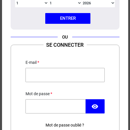
ENTRER
OU
BOOSTER NICOTINE 20MG
SE CONNECTER
MASTER DIY
Booster 20mg
E-mail
1,00 €
Mot de passe
EN STOCK
visibility
Contenance
Taux de nicotine
Mot de passe oublié ?
PG / VG