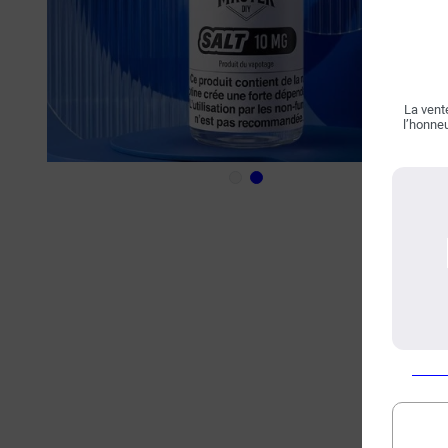
La vente
l’honneu