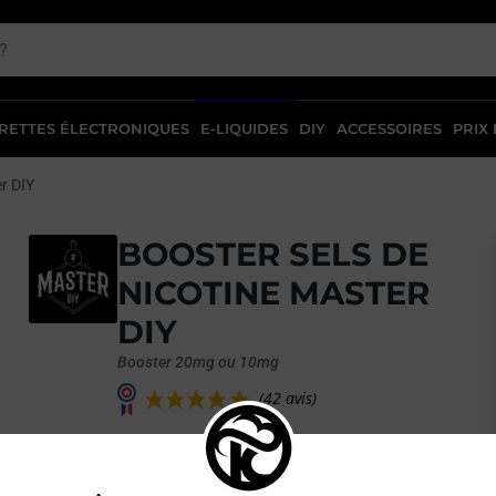
RETTES ÉLECTRONIQUES
E-LIQUIDES
DIY
ACCESSOIRES
PRIX
r DIY
BOOSTER SELS DE
NICOTINE MASTER
DIY
Booster 20mg ou 10mg
Master DIY,
propose un booster aux sels de nicotine
(42 avis)
vant
exemplaire ! Grâce à cette petite fiole de 10ml, les