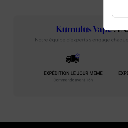
Kumulus Vape
: L
Notre équipe d'experts s'engage chaque j
EXPÉDITION LE JOUR MÊME
EXP
Commande avant 16h