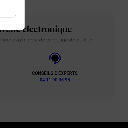
arette électronique
ir une expérience de vapotage de qualité.
CONSEILS D'EXPERTS
&
04 11 90 95 95