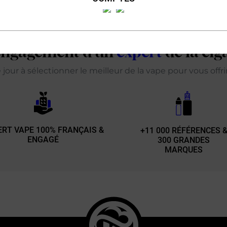
'engagement d'un
expert
de la cig
our à sélectionner le meilleur de la vape pour vous offr
ERT VAPE 100% FRANÇAIS &
+11 000 RÉFÉRENCES 
ENGAGÉ
300 GRANDES
MARQUES