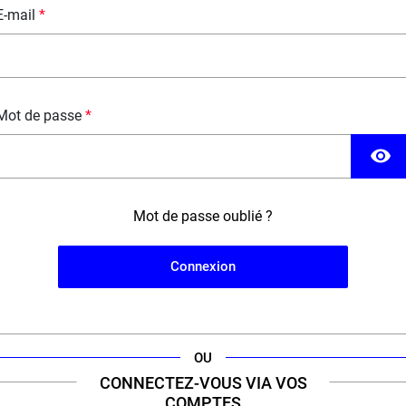
E-mail
DESCRIPTION
FICHE TECHNIQUE
QUESTION / RÉPONSE
Mot de passe
visibility
Mot de passe oublié ?
Connexion
OU
CONNECTEZ-VOUS VIA VOS
COMPTES