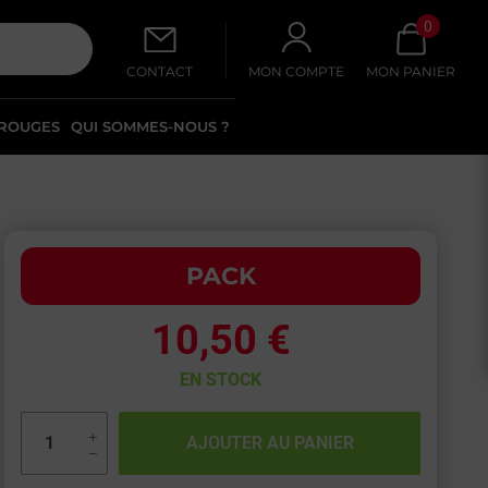
0
CONTACT
MON COMPTE
MON PANIER
 ROUGES
QUI SOMMES-NOUS ?
PACK
10,50 €
EN STOCK
+
AJOUTER AU PANIER
−