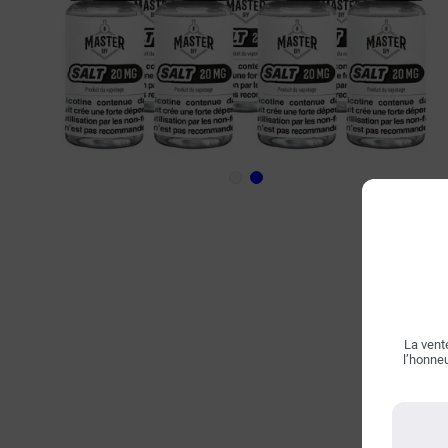
La vente
l’honneu