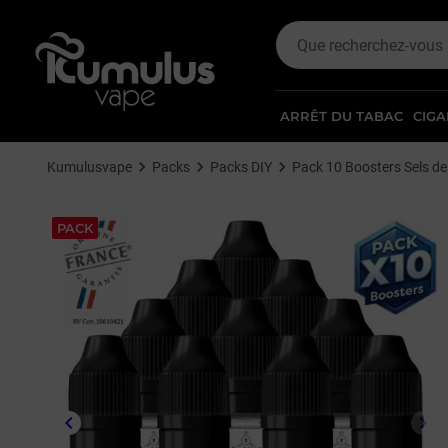
ARRÊT DU TABAC
CIGA
Kumulusvape
Packs
Packs DIY
Pack 10 Boosters Sels de
PACK
keyboard_arrow_left
keyboard_arrow_right
Précédent
Sui