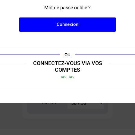
Mot de passe oublié ?
Connexion
Booster sels de nicotine
Master DIY
OU
13,00 €
CONNECTEZ-VOUS VIA VOS
COMPTES
Contenance
Taux de nicotine
PG / VG