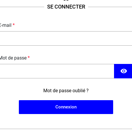
SE CONNECTER
Fabriqué en France ; Dosage PG/VG : 50% / 50%.
DESCRIPTION
FICHE TECHNIQUE
QUESTION / RÉPONSE
E-mail
Mot de passe
visibility
Mot de passe oublié ?
Connexion