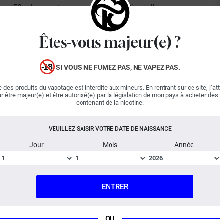
50 ml, promet une aventure exceptionnelle avec son
mélange de
fruits rouges
juteux. Cueillis avec soin et
pressés avec ferveur, ces fruits dévoilent un elixir où
Êtes-vous majeur(e) ?
s'entrelacent délicatement acidité et sucrosité Pour
sublimer cette concoction exquise, A&L y ajoute une
vague de fraîcheur aussi surprenante qu'addictive.
SI VOUS NE FUMEZ PAS, NE VAPEZ PAS.
Ragnarok Ultimate confirme qu'A&L est au sommet de
 des produits du vapotage est interdite aux mineurs. En rentrant sur ce site, j’at
son art. Êtes-vous prêt à plonger dans cet univers ultra
r être majeur(e) et être autorisé(e) par la législation de mon pays à acheter des
savoureux et terriblement frais ?
contenant de la nicotine.
VEUILLEZ SAISIR VOTRE DATE DE NAISSANCE
Important : E-liquide
boosté en arômes
, vendu en flacon
de 60 ml.
Jour
Mois
Année
Ce grand format est également décliné en version 10 ml
(
classique
ou aux
sels de nicotine
), ainsi qu’en
ENTRER
Ragnarok Zero
, une alternative sans fraîcheur qui
conserve toute l’intensité du fruité, sans l'effet givré.
OU