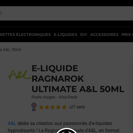
RETTES ÉLECTRONIQUES
E-LIQUIDES
DIY
ACCESSOIRES
PRIX
te A&L 50ml
E-LIQUIDE
RAGNAROK
ULTIMATE A&L 50ML
Fruits rouges - Xtra Fresh
A&L
dédie sa création aux passionnés d'e-liquides
(27 avis)
hypnotisants ! Le Ragnarok Ultimate d'A&L, en format