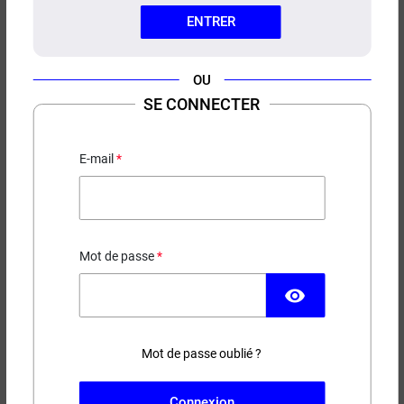
ENTRER
OU
SE CONNECTER
E-LIQUIDE DON CRISTO PGVG
LABS 50ML
E-mail
Classic cubain
22,90 €
Mot de passe
EN STOCK
visibility
Contenance
Taux de nicotine
Mot de passe oublié ?
(26 avis)
Connexion