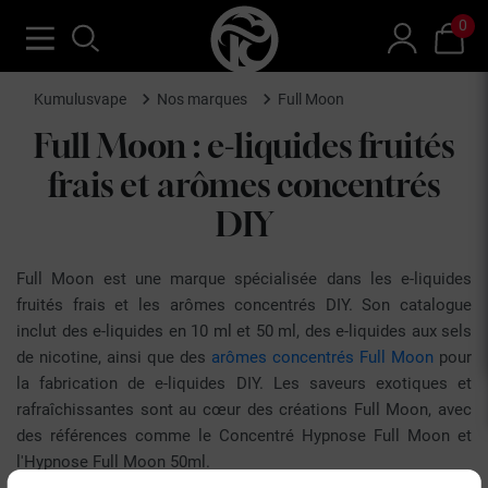
0
Kumulusvape
Nos marques
Full Moon
Full Moon : e-liquides fruités
frais et arômes concentrés
DIY
Full Moon est une marque spécialisée dans les e-liquides
fruités frais et les arômes concentrés DIY. Son catalogue
inclut des e-liquides en 10 ml et 50 ml, des e-liquides aux sels
de nicotine, ainsi que des
arômes concentrés Full Moon
pour
la fabrication de e-liquides DIY. Les saveurs exotiques et
rafraîchissantes sont au cœur des créations Full Moon, avec
des références comme le Concentré Hypnose Full Moon et
l'Hypnose Full Moon 50ml.