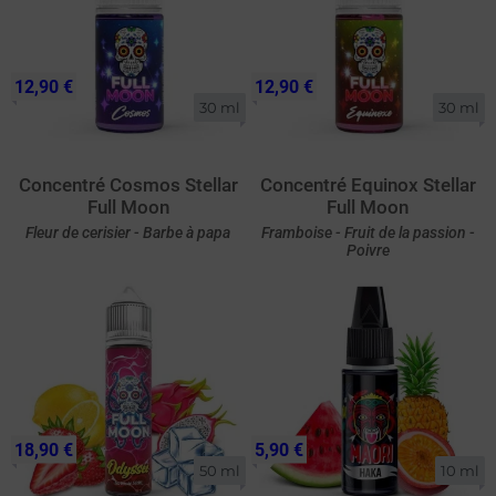
12,90 €
12,90 €
30 ml
30 ml
Concentré Cosmos Stellar
Concentré Equinox Stellar
Full Moon
Full Moon
Fleur de cerisier - Barbe à papa
Framboise - Fruit de la passion -
Poivre
18,90 €
5,90 €
50 ml
10 ml