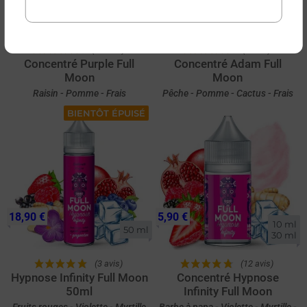
10 ml

10 ml

30 ml
30 ml
(28 avis)
(8 avis)
Concentré Purple Full
Concentré Adam Full
Moon
Moon
Raisin - Pomme - Frais
Pêche - Pomme - Cactus - Frais
BIENTÔT ÉPUISÉ
18,90 €
5,90 €
10 ml

50 ml
30 ml
(3 avis)
(12 avis)
Hypnose Infinity Full Moon
Concentré Hypnose
50ml
Infinity Full Moon