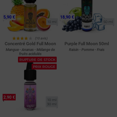
5,90 €
18,90 €
10 ml
50 ml
(10 avis)
Concentré Gold Full Moon
Purple Full Moon 50ml
Mangue - Ananas - Mélange de
Raisin - Pomme - Frais
fruits acidulés
RUPTURE DE STOCK
PRIX ROUGE
2,90 €
10 ml

30 ml