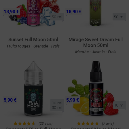
18,90 €
18,90 €
50 ml
50 ml
Sunset Full Moon 50ml
Mirage Sweet Dream Full
Moon 50ml
Fruits rouges - Grenade - Frais
Menthe - Jasmin - Frais
5,90 €
5,90 €
10 ml

10 ml
30 ml
(23 avis)
(7 avis)