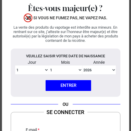
Originaire de Malaisie, Full Moon s'est positionné sur le
LIRE LA SUITE
Êtes-vous majeur(e) ?
marché du vapotage grâce à ses recettes de e-liquides et de
concentrés DIY. La marque propose des associations
Tri
Il y a 41 produits
SI VOUS NE FUMEZ PAS, NE VAPEZ PAS.
:
d'arômes fruités souvent accompagnées d'une note de
La vente des produits du vapotage est interdite aux mineurs. En
fraîcheur. Les vapoteurs à la recherche de saveurs originales
rentrant sur ce site, j’atteste sur l’honneur être majeur(e) et être
et intenses peuvent découvrir les profils gustatifs variés des
e-
autorisé(e) par la législation de mon pays à acheter des produits
contenant de la nicotine.
liquides Full Moon
ou les concentrés fruités frais.
VEUILLEZ SAISIR VOTRE DATE DE NAISSANCE
Jour
Mois
Année
5,90 €
5,90 €
10 ml

10 ml

ENTRER
30 ml
30 ml
(81 avis)
(23 avis)
OU
Concentré Hypnose Full
Concentré Dark Infinity
Moon
Full Moon
SE CONNECTER
Barbe à papa - Violette - Myrtille -
Fruits rouges - Barbe à papa -
Fruits rouges - Frais
Frais
E-mail