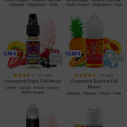
Fruits rouges - Violette - Myrtille
Barbe à papa - Violette - Myrtille -
- Grenade - Gingembre - Frais
Fruits rouges - Gingembre - Frais
5,90 €
12,90 €
10 ml

30 ml
30 ml
(11 avis)
(19 avis)
Concentré Enjoy Full Moon
Concentré Sunrise Full
Moon
Citron - Cassis - Fraise - Cerise -
Barbe à papa
Ananas - Papaye - Pêche - Frais