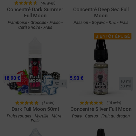
(46 avis)
Concentré Dark Summer
Concentré Deep Sea Full
Full Moon
Moon
Framboise - Groseille - Fraise -
Passion - Goyave - Kiwi - Frais
Cerise noire - Frais
BIENTÔT ÉPUISÉ
18,90 €
5,90 €
10 ml

50 ml
30 ml
(1 avis)
(18 avis)
Dark Full Moon 50ml
Concentré Silver Full Moon
Fruits rouges - Myrtille - Mûre -
Poire - Cactus - Fruit du dragon
Frais