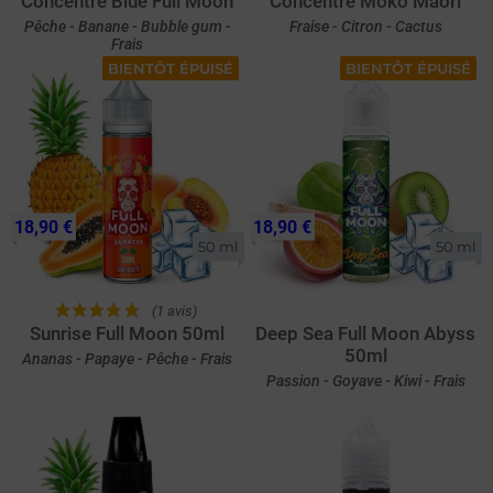
Concentré Blue Full Moon
Concentré Moko Maori
Pêche - Banane - Bubble gum -
Fraise - Citron - Cactus
Frais
BIENTÔT ÉPUISÉ
BIENTÔT ÉPUISÉ
18,90 €
18,90 €
50 ml
50 ml
(1 avis)
Sunrise Full Moon 50ml
Deep Sea Full Moon Abyss
50ml
Ananas - Papaye - Pêche - Frais
Passion - Goyave - Kiwi - Frais