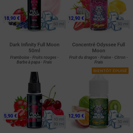
18,90 €
12,90 €
50 ml
30 ml
Dark Infinity Full Moon
Concentré Odyssee Full
50ml
Moon
Framboise - Fruits rouges -
Fruit du dragon - Fraise - Citron -
Barbe à papa - Frais
Frais
BIENTÔT ÉPUISÉ
5,90 €
12,90 €
10 ml

30 ml
30 ml