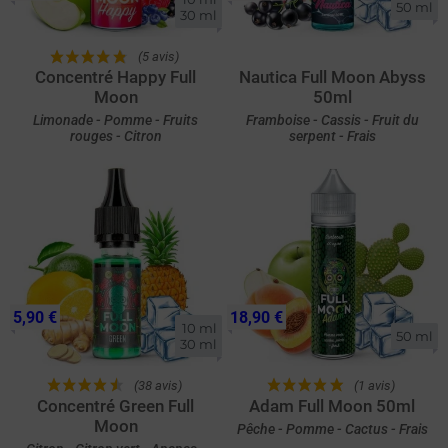
50 ml
30 ml
(5 avis)
Concentré Happy Full
Nautica Full Moon Abyss
Moon
50ml
Limonade - Pomme - Fruits
Framboise - Cassis - Fruit du
rouges - Citron
serpent - Frais
5,90 €
18,90 €
10 ml

50 ml
30 ml
(38 avis)
(1 avis)
Concentré Green Full
Adam Full Moon 50ml
Moon
Pêche - Pomme - Cactus - Frais