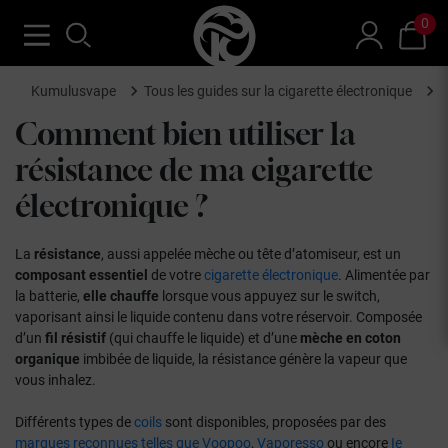
0
Kumulusvape
Tous les guides sur la cigarette électronique
C
Comment bien utiliser
la
résistance de ma cigarette
électronique ?
La
résistance
, aussi appelée mèche ou tête d’atomiseur, est un
composant essentiel
de votre
cigarette électronique
. Alimentée par
la batterie,
elle chauffe
lorsque vous appuyez sur le switch,
vaporisant ainsi le liquide contenu dans votre réservoir. Composée
d’un
fil résistif
(qui chauffe le liquide) et d’une
mèche en coton
organique
imbibée de liquide, la résistance génère la vapeur que
vous inhalez.
Différents types de
coils
sont disponibles, proposées par des
marques reconnues telles que Voopoo
,
Vaporesso
ou encore
Ie