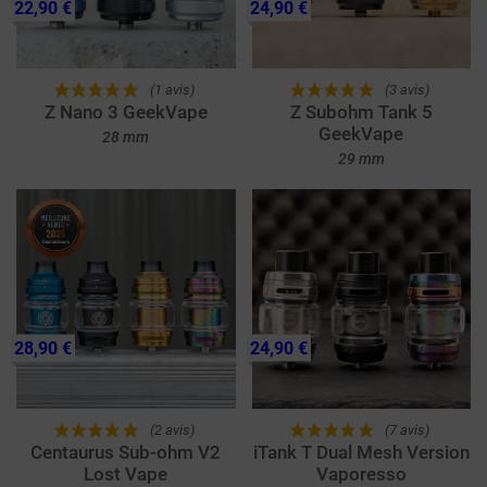
22,90 €
24,90 €
(1 avis)
(3 avis)
Z Nano 3 GeekVape
Z Subohm Tank 5
GeekVape
28 mm
29 mm
28,90 €
24,90 €
(2 avis)
(7 avis)
Centaurus Sub-ohm V2
iTank T Dual Mesh Version
Lost Vape
Vaporesso