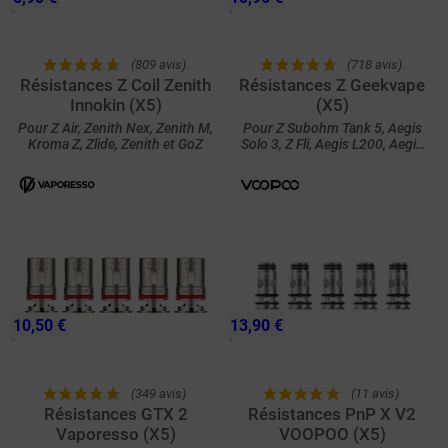
(809 avis)
(718 avis)
Résistances Z Coil Zenith
Résistances Z Geekvape
Innokin (X5)
(X5)
Pour Z Air, Zenith Nex, Zenith M,
Pour Z Subohm Tank 5, Aegis
Kroma Z, Zlide, Zenith et GoZ
Solo 3, Z Fli, Aegis L200, Aegis
Touch T200, Zeus et P Sub Ohm
10,50 €
13,90 €
(349 avis)
(11 avis)
Résistances GTX 2
Résistances PnP X V2
Vaporesso (X5)
VOOPOO (X5)