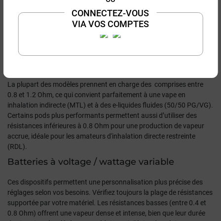
nicotine. Les résistances sub-ohm (moins de 1 Ohm) ne sont
CONNECTEZ-VOUS
généralement pas compatibles avec ce type de batterie, qui inclut
VIA VOS COMPTES
des sécurités empêchant leur utilisation pour éviter surchauffes et
dommages.
Pods et systèmes à cartouche
Les
pods
, aujourd’hui majoritaires, offrent une
grande polyvalence
.
La plupart des modèles prennent en charge des
comprises
entre
0.8 et 1.2 Ohm
, ce qui convient parfaitement à une vape en
inhalation indirecte (MTL) et à des e-liquides fluides (50/50 PG/VG).
Certains pods plus performants permettent aussi d’utiliser des
résistances
inférieures à 0.8 Ohm
pour une production de vapeur
accrue, idéale pour les amateurs d'inhalation directe restreinte
(RDL).
Batteries à voltage / wattage variable
Ces dispositifs permettent une personnalisation plus précise des
réglages selon vos besoins.
Vérifiez toujours la plage de résistances
supportée par votre matériel
. Les résistances basses (
entre 0.4 et
0.8 Ohm
) offrent une vapeur dense et intense, bien que leur durée