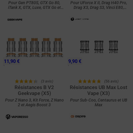
Pour Gen PT80S, GTX Go 80,
Pour UForce X II, Drag H40 Pro,
iTank X, GTX, Luxe, GTX Go et
Drag X3, Drag S3, Vinci E80,
Gen
Vinci E120, Uforce X Nano, Doric
60 Pro, UForce X, Argus E40,
Argus Pro 2, Drag S2, Drag X2,
PNP X Tank MTL et PNP X Tank
DTL
11,90 €
9,90 €
(3 avis)
(56 avis)
Résistances B V2
Résistances UB Max Lost
Geekvape (X5)
Vape (X3)
Pour Z Nano 3, Kit Force, Z Nano
Pour Sub-Coo, Centaurus et UB
2 et Aegis Boost 3
Max