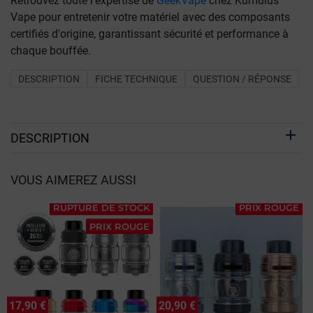
Retrouvez toute l'expertise de
GeekVape
chez Kumulus
Vape pour entretenir votre matériel avec des composants
certifiés d'origine, garantissant sécurité et performance à
chaque bouffée.
DESCRIPTION
FICHE TECHNIQUE
QUESTION / RÉPONSE
DESCRIPTION
VOUS AIMEREZ AUSSI
RUPTURE DE STOCK
PRIX ROUGE
PRIX ROUGE
17,90 €
20,90 €