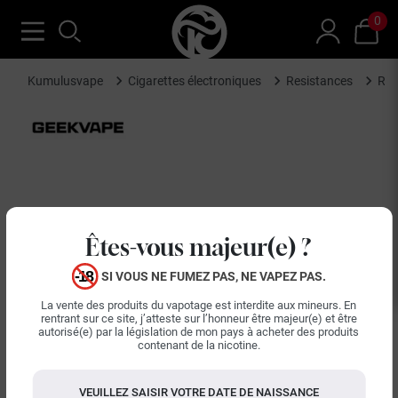
0
Kumulusvape
Cigarettes électroniques
Resistances
Rés
Êtes-vous majeur(e) ?
SI VOUS NE FUMEZ PAS, NE VAPEZ PAS.
keyboard_arrow_left
keyboard_arrow_right
La vente des produits du vapotage est interdite aux mineurs. En
Précédent
Suiva
rentrant sur ce site, j’atteste sur l’honneur être majeur(e) et être
autorisé(e) par la législation de mon pays à acheter des produits
contenant de la nicotine.
VEUILLEZ SAISIR VOTRE DATE DE NAISSANCE