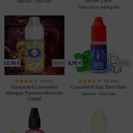
Dinner Lady
Menthe - Très frais
Tarte citron méringuée
12,90 €
6,90 €
30 ml
10 ml
(4 avis)
(42 avis)
Concentré Limonade
Concentré Sub Zero Halo
Mangue Passion Mexican
Menthe - Très frais
Cartel