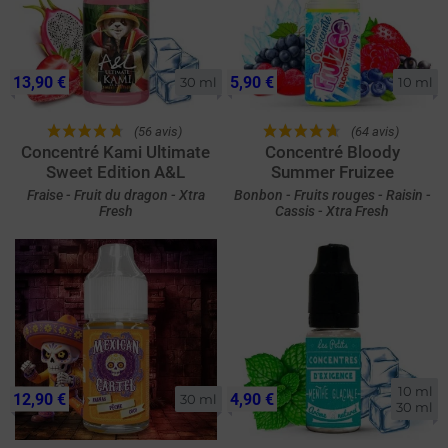
13,90 €
5,90 €
30 ml
10 ml
(56 avis)
(64 avis)
Concentré Kami Ultimate
Concentré Bloody
Sweet Edition A&L
Summer Fruizee
Fraise - Fruit du dragon - Xtra
Bonbon - Fruits rouges - Raisin -
Fresh
Cassis - Xtra Fresh
10 ml

12,90 €
4,90 €
30 ml
30 ml