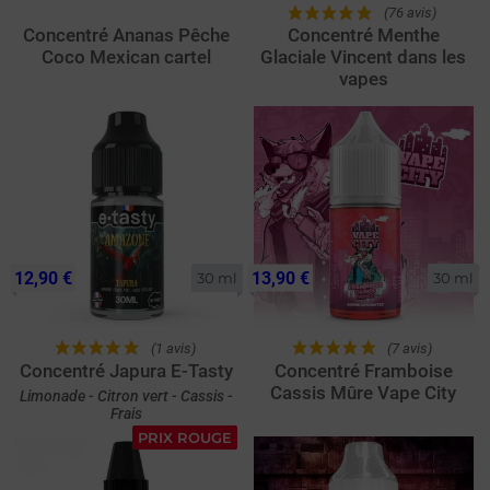
(76 avis)
Concentré Ananas Pêche
Concentré Menthe
Coco Mexican cartel
Glaciale Vincent dans les
vapes
12,90 €
13,90 €
30 ml
30 ml
(1 avis)
(7 avis)
Concentré Japura E-Tasty
Concentré Framboise
Cassis Mûre Vape City
Limonade - Citron vert - Cassis -
Frais
PRIX ROUGE