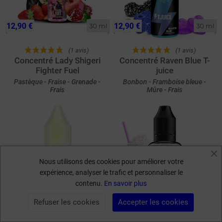
12,90 €
12,90 €
30 ml
30 ml
(1 avis)
(1 avis)
Concentré Lady Shigeri
Concentré Raven Blue T-
Fighter Fuel
juice
Pastèque - Fraise - Grenade -
Bonbon - Framboise bleue -
Frais
Mûre - Frais
Nous utilisons des cookies pour améliorer votre
expérience, analyser le trafic et personnaliser le
contenu.
En savoir plus
5,90 €
12,90 €
10 ml
30 ml
Refuser les cookies
Accepter les cookies
FILTRER PAR
(7 avis)
(7 avis)