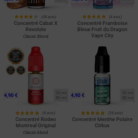
(48 avis)
(6 avis)
Concentré Cabat X
Concentré Framboise
Revolute
Bleue Fruit du Dragon
Vape City
Classic Blond
10 ml

10 ml

4,90 €
4,90 €
30 ml
30 ml
(9 avis)
(39 avis)
Concentré Rodeo
Concentré Menthe Polaire
Montreal Original
Cirkus
Classic blond