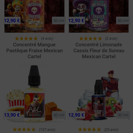
12,90 €
12,90 €
30 ml
30 ml
(4 avis)
(2 avis)
Concentré Mangue
Concentré Limonade
Pastèque Fraise Mexican
Cassis Fleur de Sureau
Cartel
Mexican Cartel
13,90 €
12,90 €
30 ml
30 ml
(197 avis)
(20 avis)