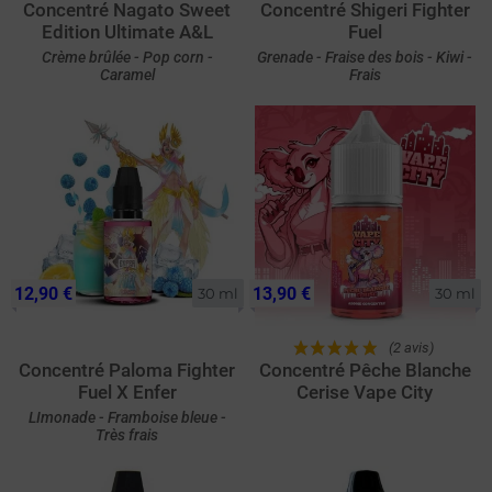
Concentré Nagato Sweet
Concentré Shigeri Fighter
Edition Ultimate A&L
Fuel
Crème brûlée - Pop corn -
Grenade - Fraise des bois - Kiwi -
Caramel
Frais
12,90 €
13,90 €
30 ml
30 ml
(2 avis)
Concentré Paloma Fighter
Concentré Pêche Blanche
Fuel X Enfer
Cerise Vape City
LImonade - Framboise bleue -
Très frais