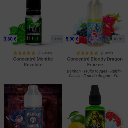
3,60 €
5,90 €
10 ml
10 ml
(37 avis)
(3 avis)
Concentré Menthe
Concentré Bloody Dragon
Revolute
Fruizee
Bonbon - Fruits rouges - Raisin -
Cassis - Fruit du dragon - Xtra
Fresh