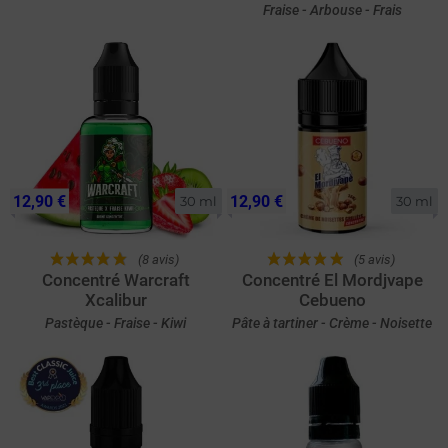
Fraise - Arbouse - Frais
12,90 €
12,90 €
30 ml
30 ml
(8 avis)
(5 avis)
Concentré Warcraft
Concentré El Mordjvape
Xcalibur
Cebueno
Pastèque - Fraise - Kiwi
Pâte à tartiner - Crème - Noisette