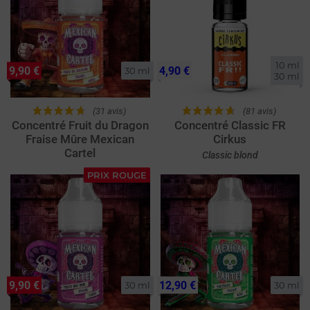
10 ml

9,90 €
4,90 €
30 ml
30 ml
(31 avis)
(81 avis)
Concentré Fruit du Dragon
Concentré Classic FR
Fraise Mûre Mexican
Cirkus
Cartel
Classic blond
PRIX ROUGE
9,90 €
12,90 €
30 ml
30 ml