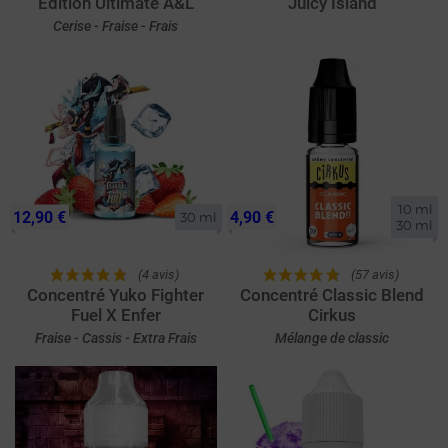
Edition Ultimate A&L
Juicy Island
Cerise - Fraise - Frais
10 ml

12,90 €
4,90 €
30 ml
30 ml
(4 avis)
(57 avis)
Concentré Yuko Fighter
Concentré Classic Blend
Fuel X Enfer
Cirkus
Fraise - Cassis - Extra Frais
Mélange de classic