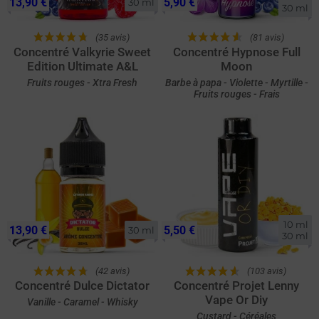
13,90 €
5,90 €
30 ml
30 ml
(35 avis)
(81 avis)
Concentré Valkyrie Sweet
Concentré Hypnose Full
Edition Ultimate A&L
Moon
Fruits rouges - Xtra Fresh
Barbe à papa - Violette - Myrtille -
Fruits rouges - Frais
10 ml

13,90 €
5,50 €
30 ml
30 ml
(42 avis)
(103 avis)
Concentré Dulce Dictator
Concentré Projet Lenny
Vape Or Diy
Vanille - Caramel - Whisky
Custard - Céréales