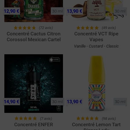
12,90 €
13,90 €
30 ml
30 ml
(72 avis)
(49 avis)
Concentré Cactus Citron
Concentré VCT Ripe
Corossol Mexican Cartel
Vapes
Vanille - Custard - Classic
14,90 €
13,90 €
30 ml
30 ml
(7 avis)
(98 avis)
Concentré ENFER
Concentré Lemon Tart