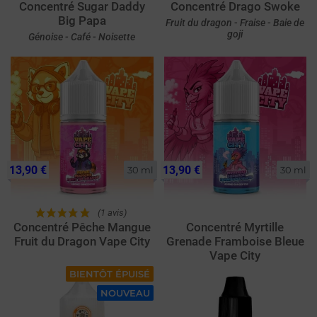
Concentré Sugar Daddy
Concentré Drago Swoke
Big Papa
Fruit du dragon - Fraise - Baie de
goji
Génoise - Café - Noisette
13,90 €
13,90 €
30 ml
30 ml
(1 avis)
Concentré Pêche Mangue
Concentré Myrtille
Fruit du Dragon Vape City
Grenade Framboise Bleue
Vape City
BIENTÔT ÉPUISÉ
NOUVEAU