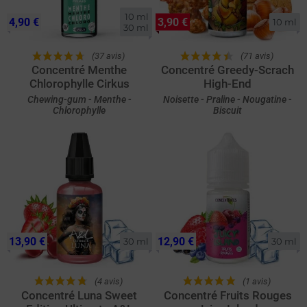
10 ml

4,90 €
3,90 €
10 ml
30 ml
(37 avis)
(71 avis)
Concentré Menthe
Concentré Greedy-Scrach
Chlorophylle Cirkus
High-End
Chewing-gum - Menthe -
Noisette - Praline - Nougatine -
Chlorophylle
Biscuit
13,90 €
12,90 €
30 ml
30 ml
(4 avis)
(1 avis)
Concentré Luna Sweet
Concentré Fruits Rouges