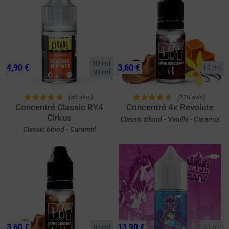
10 ml

4,90 €
3,60 €
10 ml
30 ml
(55 avis)
(120 avis)
Concentré Classic RY4
Concentré 4x Revolute
Cirkus
Classic Blond - Vanille - Caramel
Classic blond - Caramel
3,60 €
13,90 €
10 ml
30 ml