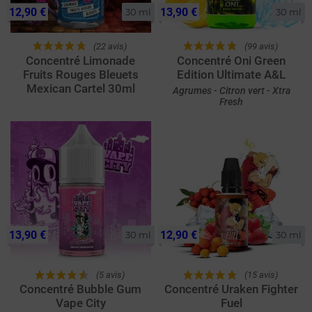
12,90 €
13,90 €
30 ml
30 ml
(22 avis)
(99 avis)
Concentré Limonade
Concentré Oni Green
Fruits Rouges Bleuets
Edition Ultimate A&L
Mexican Cartel 30ml
Agrumes - Citron vert - Xtra
Fresh
13,90 €
12,90 €
30 ml
30 ml
(5 avis)
(15 avis)
Concentré Bubble Gum
Concentré Uraken Fighter
Vape City
Fuel