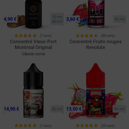
10 ml

4,90 €
3,60 €
10 ml
30 ml
(7 avis)
(80 avis)
Concentré Vieux-Port
Concentré Fruits rouges
Montreal Original
Revolute
Classic corsé
14,90 €
13,50 €
30 ml
30 ml
(1 avis)
(29 avis)