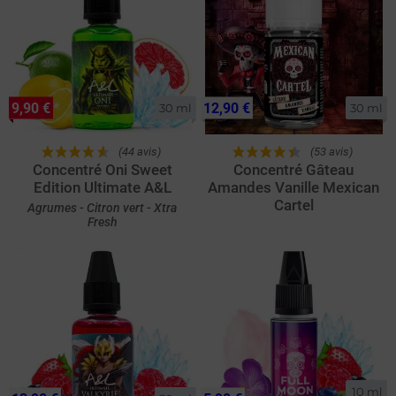
9,90 €
12,90 €
30 ml
30 ml
(44 avis)
(53 avis)
Concentré Oni Sweet
Concentré Gâteau
Edition Ultimate A&L
Amandes Vanille Mexican
Cartel
Agrumes - Citron vert - Xtra
Fresh
10 ml
