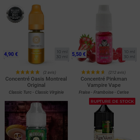
10 ml

10 ml

4,90 €
5,50 €
30 ml
30 ml
(2 avis)
(212 avis)
Concentré Oasis Montreal
Concentré Pinkman
Original
Vampire Vape
Classic Turc - Classic Virginie
Fraise - Framboise - Cerise
RUPTURE DE STOCK