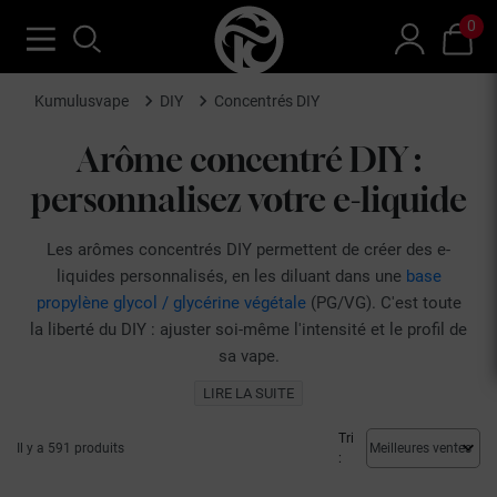
0
Kumulusvape
DIY
Concentrés DIY
Arôme concentré DIY :
personnalisez votre e-liquide
Les arômes concentrés DIY permettent de créer des e-
liquides personnalisés, en les diluant dans une
base
propylène glycol / glycérine végétale
(PG/VG). C'est toute
la liberté du DIY : ajuster soi-même l'intensité et le profil de
sa vape.
Kumulus Vape réunit une large sélection d'arômes
LIRE LA SUITE
concentrés de marques reconnues, de T-Juice à Vampire
Vape en passant par Le French Liquide, couvrant
Tri
Il y a 591 produits
:
l'ensemble des familles aromatiques.
Fabriquer son propre e-liquide, ou
DIY e-liquide
, est à la fois