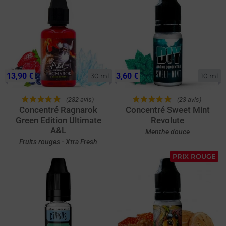
13,90 €
3,60 €
30 ml
10 ml
(282 avis)
(23 avis)
Concentré Ragnarok
Concentré Sweet Mint
Green Edition Ultimate
Revolute
A&L
Menthe douce
Fruits rouges - Xtra Fresh
PRIX ROUGE