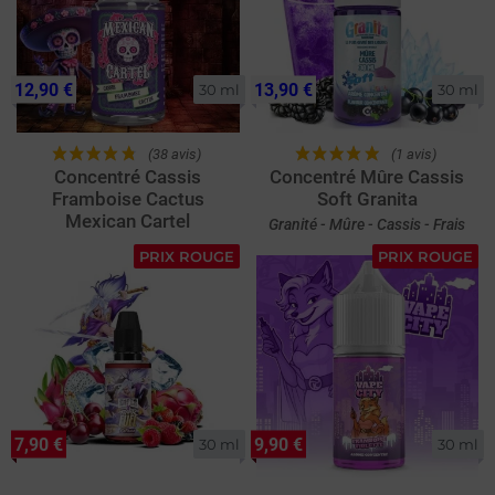
12,90 €
13,90 €
30 ml
30 ml
(38 avis)
(1 avis)
Concentré Cassis
Concentré Mûre Cassis
Framboise Cactus
Soft Granita
Mexican Cartel
Granité - Mûre - Cassis - Frais
PRIX ROUGE
PRIX ROUGE
7,90 €
9,90 €
30 ml
30 ml