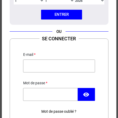
ENTRER
OU
E-LIQUIDE LE BON COPAIN
SE CONNECTER
SELS DE NICOTINE PETIT
NUAGE 10ML
E-mail
Classic blond
6,20 €
PRODUIT DISPONIBLE AVEC D'AUTRES OPTIONS
Mot de passe
Contenance
Taux de nicotine
visibility
Mot de passe oublié ?
−
+
AJOUTER AU PANIER