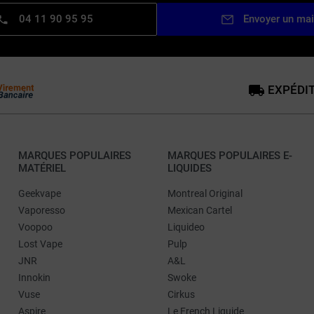
04 11 90 95 95
Envoyer un mai
EXPÉDIT
MARQUES POPULAIRES
MARQUES POPULAIRES E-
MATÉRIEL
LIQUIDES
Geekvape
Montreal Original
Vaporesso
Mexican Cartel
Voopoo
Liquideo
Lost Vape
Pulp
JNR
A&L
Innokin
Swoke
Vuse
Cirkus
Aspire
Le French Liquide