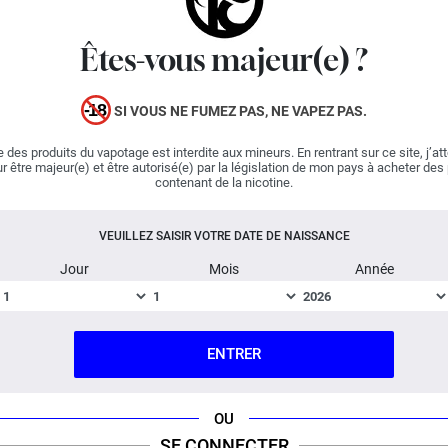
Petit Nuage Salt
poursuit ses efforts pour offrir une
vape de qualité à tous les amoureux de la cigarette
électronique. Grâce au travail de ce fabricant français,
Êtes-vous majeur(e) ?
les vapoteurs peuvent profiter d'une limonade
rafraîchissante sublimée par un jus de
citron
acidulé. A
SI VOUS NE FUMEZ PAS, NE VAPEZ PAS.
travers le liquide La petite Limo, Petit Nuage promet une
expérience renversante et désaltérante !
 des produits du vapotage est interdite aux mineurs. En rentrant sur ce site, j’at
r être majeur(e) et être autorisé(e) par la législation de mon pays à acheter des
contenant de la nicotine.
Un liquide aux
sels de nicotine
offre un Hit en gorge plus
doux et permet donc de vaper avec un taux de nicotine
VEUILLEZ SAISIR VOTRE DATE DE NAISSANCE
plus élevé. Les sels de nicotine sont assimilés plus
Jour
Mois
Année
rapidement par l'organisme, il est donc conseillé de
vaper ce genre de liquide avec une résistance supérieure
à 1ohm.
ENTRER
Fabriqué en France ; Dosage PG/VG : 50% / 50%.
OU
DESCRIPTION
FICHE TECHNIQUE
QUESTION / RÉPONSE
SE CONNECTER