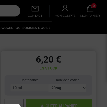
0
CONTACT
MON COMPTE
MON PANIER
 ROUGES
QUI SOMMES-NOUS ?
6,20 €
EN STOCK
Contenance
Taux de nicotine
−
+
AJOUTER AU PANIER