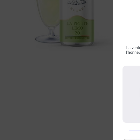
La vente
l’honneu