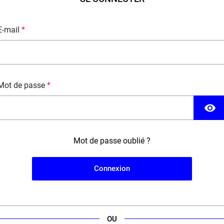
E-mail
Mot de passe
visibility
Mot de passe oublié ?
Connexion
5,90 €
19,90 €
10 ml
50
OU