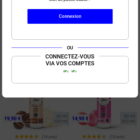
menthe.
Connexion
50 ml

19,90 €
3,90 €
10 ml
100 ml
(23 avis)
(15 avis)
Crème Caramel Tasty
Crème Caramel Tasty
OU
Collection 50ml/100ml
Collection 10ml
CONNECTEZ-VOUS
Crème - Caramel
VIA VOS COMPTES
50 ml

50 ml

19,90 €
14,90 €
100 ml
100 ml
(14 avis)
(15 avis)