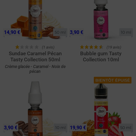
14,90 €
3,90 €
50 ml
10 ml
(1 avis)
(19 avis)
Sundae Caramel Pécan
Bubble gum Tasty
Tasty Collection 50ml
Collection 10ml
Crème glacée - Caramel - Noix de
pécan
BIENTÔT ÉPUISÉ
3,90 €
19,90 €
10 ml
50 ml