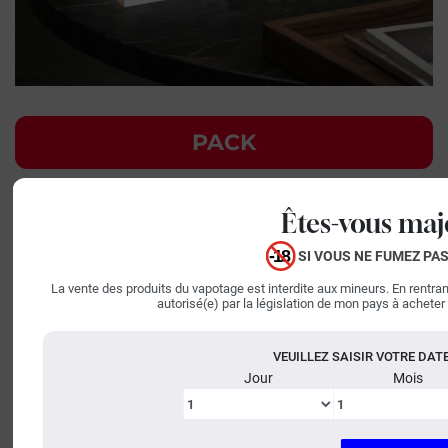
PACK
22,90 €
Êtes-vous maj
EN STOCK
SI VOUS NE FUMEZ PAS
+
La vente des produits du vapotage est interdite aux mineurs. En rentrant 
AJOUTER AU PANIER
−
autorisé(e) par la législation de mon pays à acheter
VEUILLEZ SAISIR VOTRE DAT
Livré chez vous le
Jour
Mois
Mardi 11 Août
Dates de livraison estimées*
Besoin d’aide ou de conseils ?