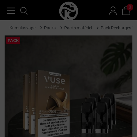
0
Kumulusvape
Packs
Packs matériel
Pack Recharges Vu
PACK