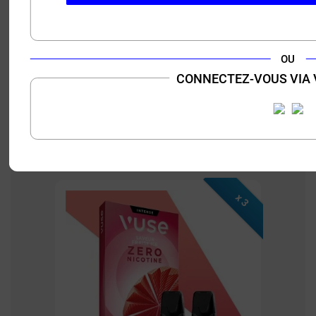
Reload 1000
, ce pack permet de varier les saveurs tout en
profitant d'une vape de qualité. A travers ces recharges pré-
remplies, les utilisateurs de cigarettes électroniques sont
assurés de disposer de réservoirs fiables et terriblement
OU
simples à utiliser.
CONNECTEZ-VOUS VIA
DESCRIPTION
FICHE TECHNIQUE
QUESTION / RÉPONSE
CONTENU DU PACK
x 3