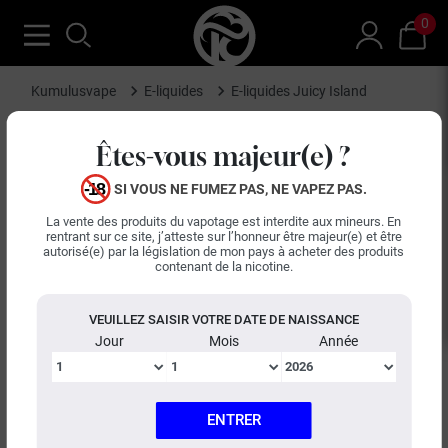
0
Kumulusvape
E-liquides
E-liquides Juicy Island
E-liquides Juicy Island :
Êtes-vous majeur(e) ?
assemblages fruités et
SI VOUS NE FUMEZ PAS, NE VAPEZ PAS.
tropicaux, fabrication
La vente des produits du vapotage est interdite aux mineurs. En
rentrant sur ce site, j’atteste sur l’honneur être majeur(e) et être
française
autorisé(e) par la législation de mon pays à acheter des produits
contenant de la nicotine.
Juicy Island se spécialise dans les
e-liquides
fruités,
VEUILLEZ SAISIR VOTRE DATE DE NAISSANCE
offrant des assemblages aux notes exotiques et de fruits
Jour
Mois
Année
rouges intenses. Fabriqués en France, ces e-liquides sont
disponibles en flacons de 50 ml sans nicotine, prêts à être
boostés selon les préférences de chaque vapoteur.
La marque s'engage à fournir une restitution aromatique
ENTRER
LIRE LA SUITE
fidèle et une expérience gustative constante pour les