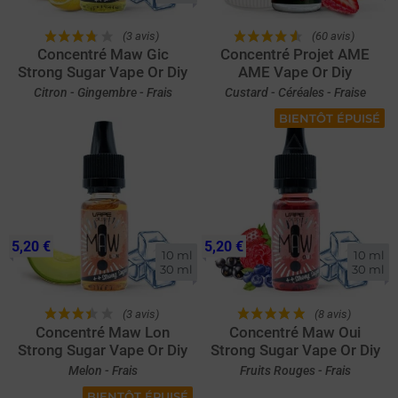
(3 avis)
(60 avis)
Concentré Maw Gic
Concentré Projet AME
Strong Sugar Vape Or Diy
AME Vape Or Diy
Citron - Gingembre - Frais
Custard - Céréales - Fraise
BIENTÔT ÉPUISÉ
5,20 €
5,20 €
10 ml

10 ml

30 ml
30 ml
(3 avis)
(8 avis)
Concentré Maw Lon
Concentré Maw Oui
Strong Sugar Vape Or Diy
Strong Sugar Vape Or Diy
Melon - Frais
Fruits Rouges - Frais
BIENTÔT ÉPUISÉ