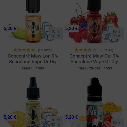
5,20 €
5,20 €
10 ml

10 ml

30 ml
30 ml
(23 avis)
(13 avis)
Concentré Maw Lon 0%
Concentré Maw Oui 0%
Sucralose Vape Or Diy
Sucralose Vape Or Diy
Melon - Frais
Fruits Rouges - Frais
5,20 €
5,20 €
10 ml

10 ml
30 ml