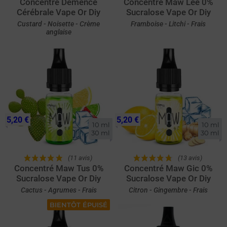
Concentré Démence
Concentré Maw Lee 0%
Cérébrale Vape Or Diy
Sucralose Vape Or Diy
Custard - Noisette - Crème
Framboise - Litchi - Frais
anglaise
5,20 €
5,20 €
10 ml

10 ml

30 ml
30 ml
(11 avis)
(13 avis)
Concentré Maw Tus 0%
Concentré Maw Gic 0%
Sucralose Vape Or Diy
Sucralose Vape Or Diy
Cactus - Agrumes - Frais
Citron - Gingembre - Frais
BIENTÔT ÉPUISÉ