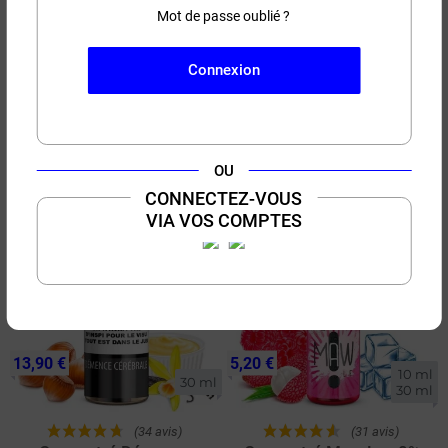
Mot de passe oublié ?
5,90 €
12,50 €
10 ml
1 litre
Connexion
(30 avis)
(135 avis)
Projet Lenny Vape Or DIY
Base 30/70 Vape Or DiY 1
10ml
litre
OU
Custard - Céréales
CONNECTEZ-VOUS
RUPTURE DE STOCK
VIA VOS COMPTES
13,90 €
5,20 €
10 ml

30 ml
30 ml
(34 avis)
(31 avis)