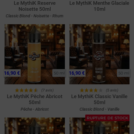
Le MythiK Reserve
Le MythiK Menthe Glaciale
Noisette 50ml
10ml
Classic Blond - Noisette - Rhum
16,90 €
16,90 €
50 ml
50 ml
(7 avis)
(5 avis)
Le MythiK Pêche Abricot
Le MythiK Classic Vanille
50ml
50ml
Pêche - Abricot
Classic Blond - Vanille
RUPTURE DE STOCK