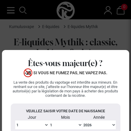
0
Kumulusvape
E-liquides
E-liquides Mythik
E-liquides Mythik : classic,
mentholés et fruités pour
cigarette électronique
Êtes-vous majeur(e) ?
SI VOUS NE FUMEZ PAS, NE VAPEZ PAS.
La marque Mythik propose des e-liquides conçus pour la
La vente des produits du vapotage est interdite aux mineurs. En
cigarette électronique, avec des gammes axées sur les
rentrant sur ce site, j’atteste sur l’honneur être majeur(e) et être
profils classic, mentholés et fruités. Disponibles en
autorisé(e) par la législation de mon pays à acheter des produits
contenant de la nicotine.
formats 10 ml et 50 ml, ces e-liquides sont fabriqués en
France et s'adaptent à divers styles de vape.
Leur base équilibrée de 50% propylène glycol et 50%
VEUILLEZ SAISIR VOTRE DATE DE NAISSANCE
LIRE LA SUITE
Jour
Mois
Année
glycérine végétale (PG/VG) assure une production de
vapeur modérée et une restitution fidèle des saveurs,
Tri
Il y a 10 produits