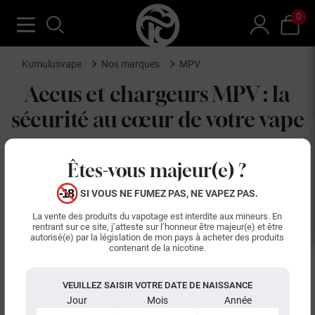
0
Kumulusvape
Nos marques
MPV
Accus et chargeurs MPV : la
sécurité au cœur de votre vape
MPV est une marque spécialisée dans les
accus
et les
Êtes-vous majeur(e) ?
chargeurs
pour cigarette électronique, deux composants où la
fiabilité conditionne autant les performances que la sécurité.
SI VOUS NE FUMEZ PAS, NE VAPEZ PAS.
Le catalogue couvre les principaux formats d'accus du
La vente des produits du vapotage est interdite aux mineurs. En
marché, 18650, 20700 et 21700, du modèle 18650 4000mAh au
rentrant sur ce site, j’atteste sur l’honneur être majeur(e) et être
autorisé(e) par la législation de mon pays à acheter des produits
21700 5000mAh, de quoi alimenter aussi bien un pod qu'une
contenant de la nicotine.
box puissante.
Côté charge, les modèles MPV comme les IC2 et IC4 vont au-
VEUILLEZ SAISIR VOTRE DATE DE NAISSANCE
delà du simple chargeur : gestion de la puissance de charge,
Jour
Mois
Année
test de la capacité réelle d'un accu et fonction de décharge