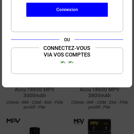
Chimie : INR - CDM : 18A - Pôle
Chimie : INR - CDM : 90A - Pôle
positif : Plat
positif : Plat
Connexion
OU
CONNECTEZ-VOUS
VIA VOS COMPTES
7,90 €
9,90 €
(16 avis)
(18 avis)
Accu 18650 MPV
Accu 18650 MPV
3000mAh
3800mAh
Chimie : INR - CDM : 40A - Pôle
Chimie : INR - CDM : 20A - Pôle
positif : Plat
positif : Plat