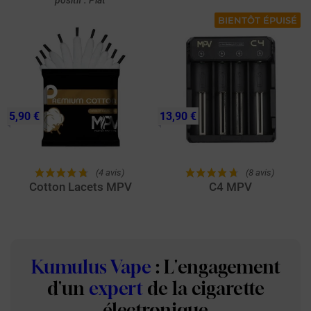
BIENTÔT ÉPUISÉ
5,90 €
13,90 €
(4 avis)
(8 avis)
Cotton Lacets MPV
C4 MPV
Kumulus Vape
: L'engagement
d'un
expert
de la cigarette
électronique