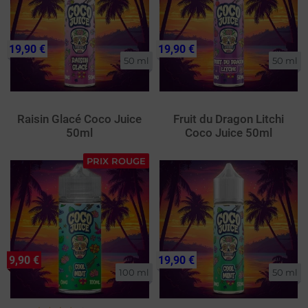
19,90 €
19,90 €
50 ml
50 ml
Raisin Glacé Coco Juice
Fruit du Dragon Litchi
50ml
Coco Juice 50ml
PRIX ROUGE
9,90 €
19,90 €
100 ml
50 ml