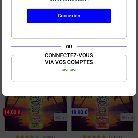
Connexion
19,90 €
19,90 €
50 ml
50 ml
(3 avis)
OU
Mangue Glacée Coco
Granité Citron Coco Juice
CONNECTEZ-VOUS
Juice 50ml
50ml
VIA VOS COMPTES
PRIX ROUGE
14,00 €
19,90 €
50 ml
50 ml
(2 avis)
(2 avis)