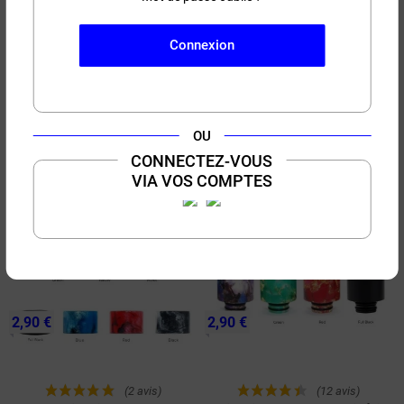
2,90 €
2,90 €
Connexion
(25 avis)
(14 avis)
Drip Tip 810 M450 Airdrip
Drip Tip 510 M365 Airdrip
OU
CONNECTEZ-VOUS
VIA VOS COMPTES
2,90 €
2,90 €
(2 avis)
(12 avis)