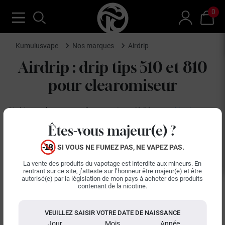
0
Kumulusvape
Nos marques
Airdrip
Airdrip : drip tips 510 et 810
pour clearomiseur
Airdrip est la marque d'accessoires dédiée aux
drip tips
pour
cigarette électronique. La gamme comprend des drip tips 510
Êtes-vous majeur(e) ?
et 810, conçus pour personnaliser l'esthétique et le confort
d'inhalation des clearomiseurs et atomiseurs. Ces embouts
SI VOUS NE FUMEZ PAS, NE VAPEZ PAS.
buccaux sont disponibles dans une variété de styles et de
La vente des produits du vapotage est interdite aux mineurs. En
couleurs, offrant des options pour modifier l'apparence du
rentrant sur ce site, j’atteste sur l’honneur être majeur(e) et être
autorisé(e) par la législation de mon pays à acheter des produits
matériel et adapter le tirage.
contenant de la nicotine.
Les accessoires Airdrip sont pensés pour les vapoteurs
LIRE LA SUITE
souhaitant une personnalisation fonctionnelle ou esthétique.
VEUILLEZ SAISIR VOTRE DATE DE NAISSANCE
Le Drip Tip 810 M349 et le Drip Tip 810 M450 figurent parmi
Tri
Jour
Mois
Année
Il y a 16 produits