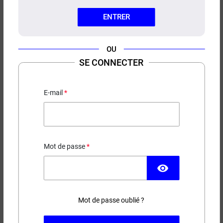
ENTRER
OU
SE CONNECTER
CONCENTRÉ FREEZY COLA A&L
LES CRÉATIONS
Cola - Frais
E-mail
11,90 €
Mot de passe
EN STOCK
visibility
Contenance
Mot de passe oublié ?
(5 avis)