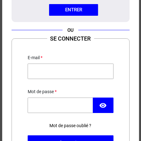
ENTRER
OU
SE CONNECTER
CONCENTRÉ SWEET CHERRY
PULP
E-mail
Cerise - Baies
13,90 €
Mot de passe
EN STOCK
visibility
Contenance
Mot de passe oublié ?
(2 avis)