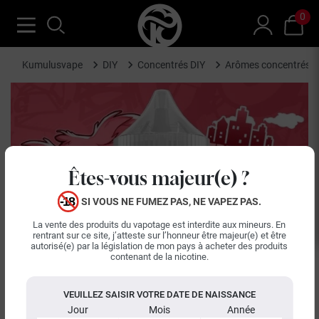
0
Kumulusvape
DIY
Concentrés DIY
Arômes concentrés V
Êtes-vous majeur(e) ?
SI VOUS NE FUMEZ PAS, NE VAPEZ PAS.
La vente des produits du vapotage est interdite aux mineurs. En
rentrant sur ce site, j’atteste sur l’honneur être majeur(e) et être
autorisé(e) par la législation de mon pays à acheter des produits
contenant de la nicotine.
VEUILLEZ SAISIR VOTRE DATE DE NAISSANCE
Jour
Mois
Année