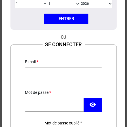
ENTRER
CONCENTRÉ PÊCHE BLANCHE
OU
CERISE VAPE CITY
SE CONNECTER
E-mail
13,90 €
EN STOCK
Mot de passe
Contenance
visibility
(2 avis)
−
+
Mot de passe oublié ?
AJOUTER AU PANIER