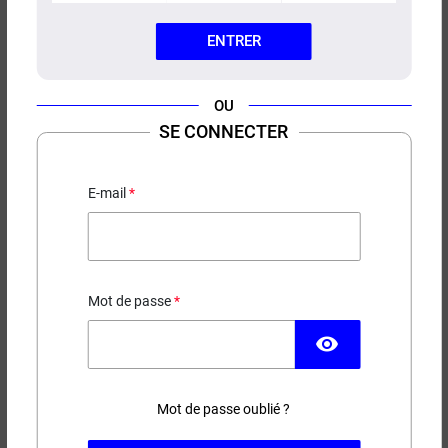
ENTRER
OU
CONCENTRÉ SHIVA GREEN
SE CONNECTER
EDITION ULTIMATE A&L
Menthe - Frais
E-mail
13,90 €
Mot de passe
EN STOCK
visibility
Contenance
Mot de passe oublié ?
(39 avis)