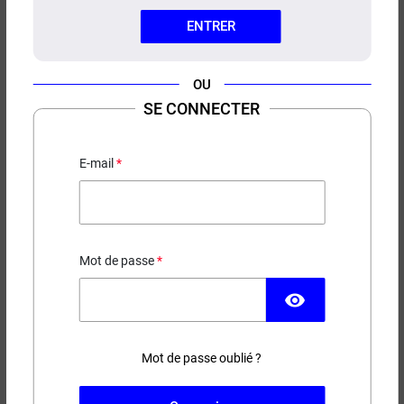
ENTRER
OU
SE CONNECTER
CONCENTRÉ BARU ARÔMES ET
SECRETS
E-mail
Ananas - Fruits de la passion - Frais
13,90 €
EN STOCK
Mot de passe
Contenance
visibility
Mot de passe oublié ?
−
+
AJOUTER AU PANIER