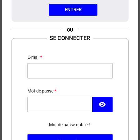
ENTRER
OU
SE CONNECTER
CONCENTRÉ PACHAMAK
ARTEFACT
E-mail
Fruits rouges - Raisin - Frais
12,90 €
Mot de passe
EN STOCK
visibility
Contenance
Mot de passe oublié ?
(1 avis)