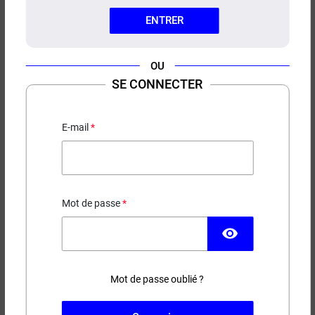
ENTRER
OU
SE CONNECTER
CONCENTRÉ LEMON ICE
CIRKUS
E-mail
Citron - Menthe
4,90 €
Mot de passe
EN STOCK
visibility
Contenance
Mot de passe oublié ?
(14 avis)