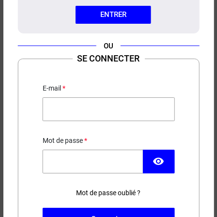
ENTRER
OU
SE CONNECTER
CONCENTRÉ RED MOON RUD &
GAD
E-mail
Barbe à papa - Fruits Rouges
12,50 €
Mot de passe
EN STOCK
visibility
Contenance
Mot de passe oublié ?
(8 avis)