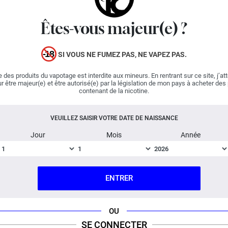
Êtes-vous majeur(e) ?
Mexican Cartel est une marque du groupe Kumulus
Vape.
SI VOUS NE FUMEZ PAS, NE VAPEZ PAS.
LES CONSEILS DE DOSAGE CI-DESSOUS
CONCERNENT UN DOSAGE 50% PG / 50% VG.
 des produits du vapotage est interdite aux mineurs. En rentrant sur ce site, j’at
AJOUTEZ UN PEU D'ARÔME SI VOTRE TAUX DE VG
r être majeur(e) et être autorisé(e) par la législation de mon pays à acheter des
EST PLUS ÉLEVÉ ET INVERSEMENT.
contenant de la nicotine.
Dosage conseillé : 12%
Temps de Steep : 7 jours
VEUILLEZ SAISIR VOTRE DATE DE NAISSANCE
Jour
Mois
Année
Le Concentré Cassis Framboise Cactus
Mexican Cartel ne peut pas être vapé
directement, il est conçu pour être dilué
ENTRER
dans une base DIY.
FICHE TECHNIQUE
QUESTION / RÉPONSE
OU
SE CONNECTER