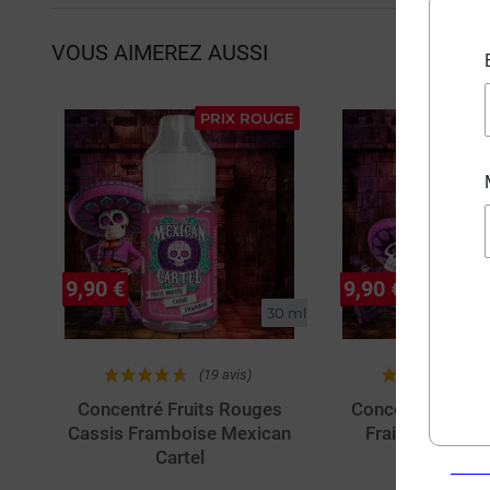
VOUS AIMEREZ AUSSI
PRIX ROUGE
P
9,90 €
9,90 €
30 ml
(19 avis)
(1
Concentré Fruits Rouges
Concentré Fruits
Cassis Framboise Mexican
Fraise Cassis 
Cartel
Cartel 30