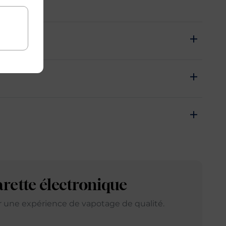
Achat rapide
oir le pack
arette électronique
ir une expérience de vapotage de qualité.