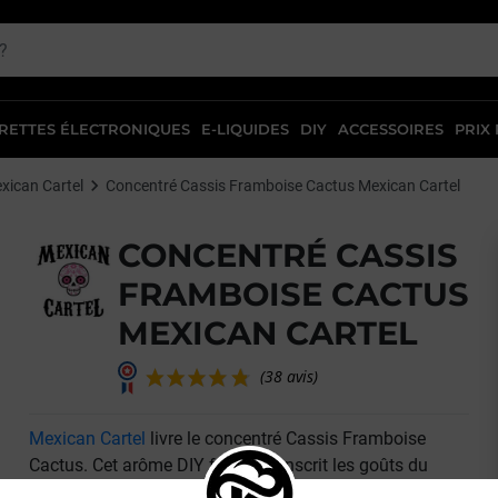
RETTES ÉLECTRONIQUES
E-LIQUIDES
DIY
ACCESSOIRES
PRIX
xican Cartel
Concentré Cassis Framboise Cactus Mexican Cartel
CONCENTRÉ CASSIS
FRAMBOISE CACTUS
MEXICAN CARTEL
Mexican Cartel
livre le concentré Cassis Framboise
(38 avis)
Cactus. Cet arôme DIY frais retranscrit les goûts du
cassis, de la framboise et du cactus !