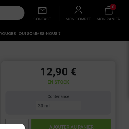
0
CONTACT
MON COMPTE
MON PANIER
 ROUGES
QUI SOMMES-NOUS ?
12,90 €
EN STOCK
Contenance
−
+
AJOUTER AU PANIER