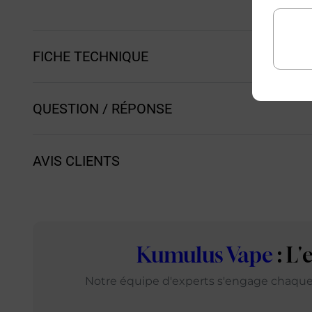
Achat rapide
Achat rapi
FICHE TECHNIQUE
QUESTION / RÉPONSE
AVIS CLIENTS
Kumulus Vape
: L
Notre équipe d'experts s'engage chaque j