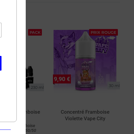
PACK
PRIX ROUGE
9,90 €
30 ml
230 ml
 Cassis Framboise
Concentré Framboise
Cactus
Violette Vape City
é Cassis Framboise
Pack Base DIY 50/50