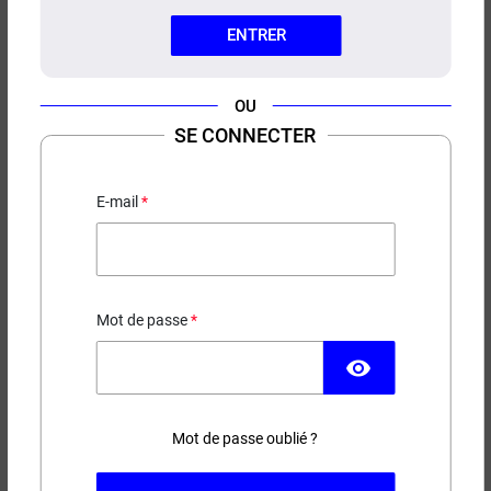
ENTRER
OU
SE CONNECTER
CONCENTRÉ LE DESSERT DE
MAMIE PETIT NUAGE
E-mail
Crème brûlée - Vanille
12,90 €
Mot de passe
EN STOCK
visibility
Contenance
Mot de passe oublié ?
(2 avis)