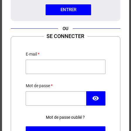
ENTRER
OU
SE CONNECTER
CONCENTRÉ ABEL SWOKE
Sirop - Menthe
E-mail
13,50 €
EN STOCK
Mot de passe
Contenance
visibility
(3 avis)
Mot de passe oublié ?
−
+
AJOUTER AU PANIER