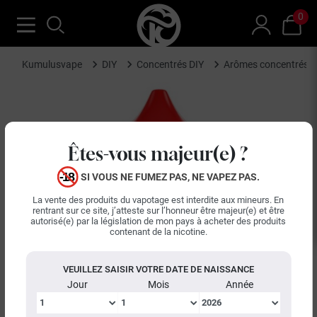
0
Kumulusvape
DIY
Concentrés DIY
Arômes concentrés 
Êtes-vous majeur(e) ?
SI VOUS NE FUMEZ PAS, NE VAPEZ PAS.
La vente des produits du vapotage est interdite aux mineurs. En
rentrant sur ce site, j’atteste sur l’honneur être majeur(e) et être
autorisé(e) par la législation de mon pays à acheter des produits
contenant de la nicotine.
keyboard_arrow_left
keyboard_arrow_right
Précédent
Suiva
VEUILLEZ SAISIR VOTRE DATE DE NAISSANCE
Jour
Mois
Année