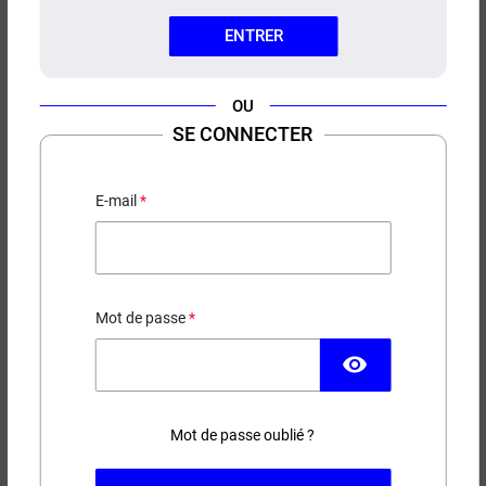
ENTRER
OU
SE CONNECTER
CONCENTRÉ RUBY SWOKE
Baies de Goji - Framboise - Grenadine
E-mail
13,50 €
Mot de passe
EN STOCK
visibility
Contenance
Mot de passe oublié ?
(1 avis)