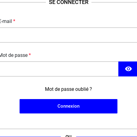
SE CONNECTER
E-mail
Mot de passe
visibility
Mot de passe oublié ?
Connexion
5,20 €
10 ml
(22 avis)
OU