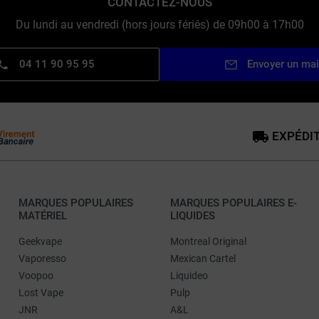
CONTACTEZ-NOUS
Du lundi au vendredi (hors jours fériés) de 09h00 à 17h00
04 11 90 95 95
Envoyer un mai
EXPÉDIT
MARQUES POPULAIRES
MARQUES POPULAIRES E-
MATÉRIEL
LIQUIDES
Geekvape
Montreal Original
Vaporesso
Mexican Cartel
Voopoo
Liquideo
Lost Vape
Pulp
JNR
A&L