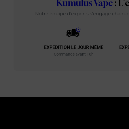
Kumulus Vape
: L
Notre équipe d'experts s'engage chaque j
EXPÉDITION LE JOUR MÊME
EXP
Commande avant 16h