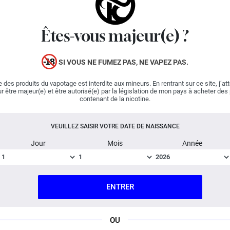
de
Revolute
destiné à la fabrication d'e-liquides DIY.
FABRIQUÉ EN FRANCE PAR REVOLUTE. VENDU EN
Êtes-vous majeur(e) ?
FLACON PLASTIQUE DE 10 ML AVEC BEC
VERSEUR.
LES CONSEILS DE DOSAGE CI-DESSOUS
CONCERNENT UN DOSAGE 50% PG / 50% VG.
SI VOUS NE FUMEZ PAS, NE VAPEZ PAS.
AJOUTEZ UN PEU D'ARÔME SI VOTRE TAUX DE VG
EST PLUS ÉLEVÉ ET INVERSEMENT.
 des produits du vapotage est interdite aux mineurs. En rentrant sur ce site, j’at
r être majeur(e) et être autorisé(e) par la législation de mon pays à acheter des
Dosage conseillé pour un flacon de 10 ml : à
contenant de la nicotine.
partir de 20 gouttes
Phase de maturation : 24H
VEUILLEZ SAISIR VOTRE DATE DE NAISSANCE
Jour
Mois
Année
Le Concentré Umami High-End ne peut pas
être vapé directement, il est conçu pour
être dilué dans une base DIY.
ENTRER
DESCRIPTION
FICHE TECHNIQUE
QUESTION / RÉPONSE
OU