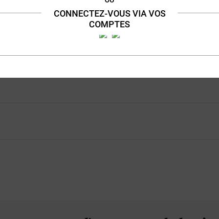
CONNECTEZ-VOUS VIA VOS
Concentré Absolum High-
COMPTES
End
Agrumes - Absinthe - Pomme
Achat rapide