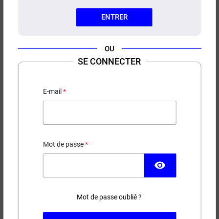
ENTRER
OU
SE CONNECTER
CONCENTRÉ GREEDY-SCRACH
HIGH-END
Noisette - Praline - Nougatine - Biscuit
E-mail
5,20 €
Mot de passe
EN STOCK
visibility
Contenance
Mot de passe oublié ?
(71 avis)