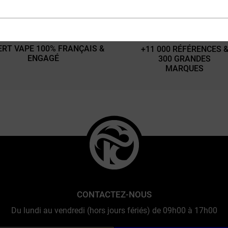
ERT VAPE 100% FRANÇAIS &
+11 000 RÉFÉRENCES 
ENGAGÉ
300 GRANDES
MARQUES
CONTACTEZ-NOUS
Du lundi au vendredi (hors jours fériés) de 09h00 à 17h00