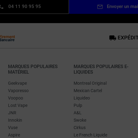
04 11 90 95 95
Envoyer un mai
EXPÉDIT
MARQUES POPULAIRES
MARQUES POPULAIRES E-
MATÉRIEL
LIQUIDES
Geekvape
Montreal Original
Vaporesso
Mexican Cartel
Voopoo
Liquideo
Lost Vape
Pulp
JNR
A&L
Innokin
Swoke
Vuse
Cirkus
Aspire
Le French Liquide