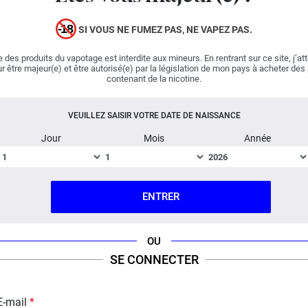
parfois collée sous un pupitre...les plus
gourmands
ouvraient même l'emballage pour en gratter le contenu.
SI VOUS NE FUMEZ PAS, NE VAPEZ PAS.
Vous y êtes !!! Le Chwing CANDIY Old School
Revolute
 des produits du vapotage est interdite aux mineurs. En rentrant sur ce site, j’at
est à n'en pas douter, l'arôme DIY le plus savoureux du
r être majeur(e) et être autorisé(e) par la législation de mon pays à acheter des
marché.
contenant de la nicotine.
LES CONSEILS DE DOSAGE CI-DESSOUS
CONCERNENT UN DOSAGE 50% PG / 50% VG.
VEUILLEZ SAISIR VOTRE DATE DE NAISSANCE
AJOUTEZ UN PEU D'ARÔME SI VOTRE TAUX DE VG
Jour
Mois
Année
EST PLUS ÉLEVÉ ET INVERSEMENT.
Dosage conseillé : 10% à par rapport à
votre base
ENTRER
Temps de Steep : 15 jours
Le Concentré Le Chwing CANDIY Old
OU
School ne peut pas être vapé directement,
SE CONNECTER
il est conçu pour être dilué dans une base
DIY.
E-mail