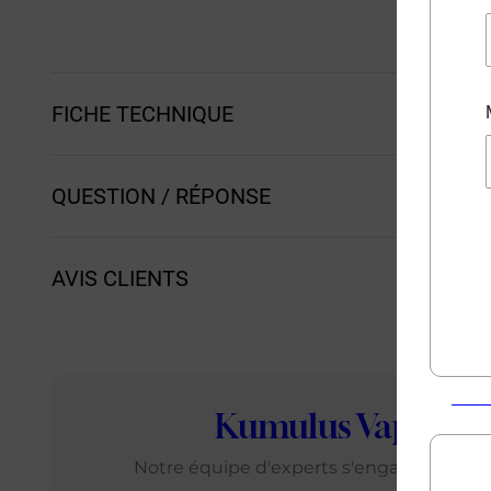
FICHE TECHNIQUE
QUESTION / RÉPONSE
AVIS CLIENTS
Kumulus Vape
: L
Notre équipe d'experts s'engage chaque j