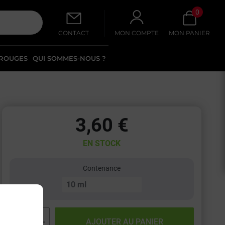
0
CONTACT
MON COMPTE
MON PANIER
 ROUGES
QUI SOMMES-NOUS ?
3,60 €
EN STOCK
Contenance
−
+
AJOUTER AU PANIER