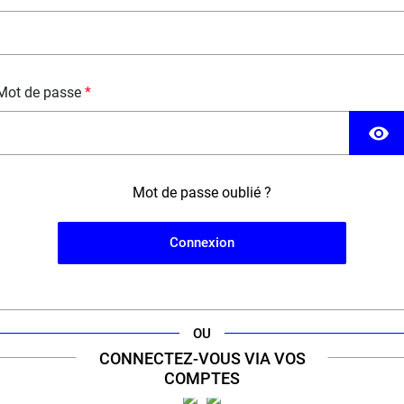
FICHE TECHNIQUE
QUESTION / RÉPONSE
Mot de passe
visibility
Mot de passe oublié ?
Connexion
OU
'engagement d'un
expert
de la cig
CONNECTEZ-VOUS VIA VOS
COMPTES
our à sélectionner le meilleur de la vape pour vous offr