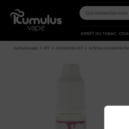
ARRÊT DU TABAC
CIGA
Kumulusvape
DIY
Concentrés DIY
Arômes concentrés Re