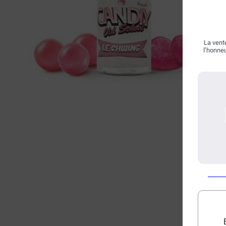
La vente
l’honneu