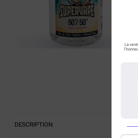
La vente
l’honneu
DESCRIPTION