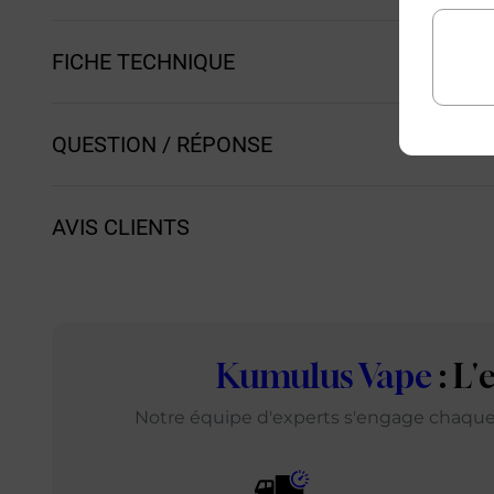
Achat rapi
FICHE TECHNIQUE
QUESTION / RÉPONSE
AVIS CLIENTS
Kumulus Vape
: L
Notre équipe d'experts s'engage chaque j