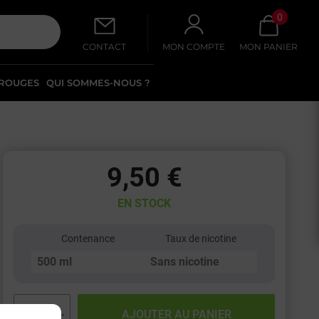
0
CONTACT
MON COMPTE
MON PANIER
 ROUGES
QUI SOMMES-NOUS ?
9,50 €
EN STOCK
Contenance
Taux de nicotine
−
+
AJOUTER AU PANIER