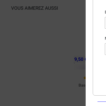
VOUS AIMEREZ AUSSI
9,50 €
(
Base 20/80 Su
500ml