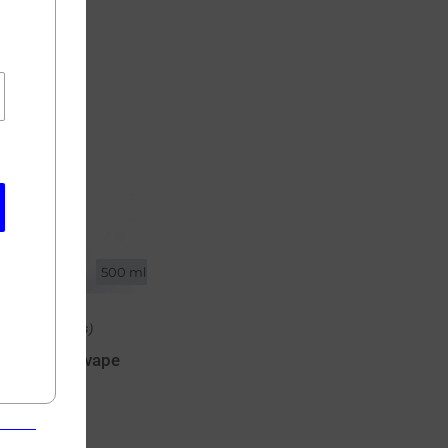
500 ml
(4 avis)
00VG Supervape
500ml