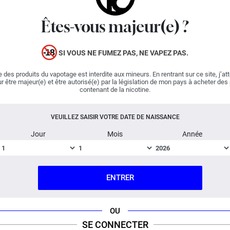
gorge soutenu et une production de vapeur relativement
importante !
Êtes-vous majeur(e) ?
Comme toujours, Supervape met à disposition de tous
les vapers une base e liquide de haute qualité qui assure
SI VOUS NE FUMEZ PAS, NE VAPEZ PAS.
une vape parfaite. Sans goût parasite, cette base
 des produits du vapotage est interdite aux mineurs. En rentrant sur ce site, j’at
acceptera tous les concentrés de votre choix.
r être majeur(e) et être autorisé(e) par la législation de mon pays à acheter des
contenant de la nicotine.
Composition : 50 PG / 50 VG. Cette base offre
un hit important et une production de vapeur
VEUILLEZ SAISIR VOTRE DATE DE NAISSANCE
raisonnable.
Jour
Mois
Année
DESCRIPTION
FICHE TECHNIQUE
QUESTION / RÉPONSE
ENTRER
OU
SE CONNECTER