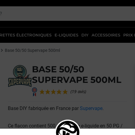
RETTES ÉLECTRONIQUES
E-LIQUIDES
DIY
ACCESSOIRES
PRIX
Base 50/50 Supervape 500ml
BASE 50/50
SUPERVAPE 500ML
(19 avis)
Base DIY fabriquée en France par
Supervape
.
Ce flacon contient 500 ml de base e-liquide en 50 PG /
50 VG. Les proportions de cette base offrent un hit en