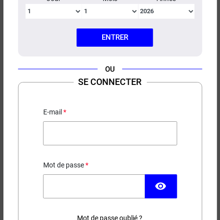
ENTRER
OU
RECHARGE INTENSE VUSE
SE CONNECTER
Pour Vuse Pro One, Reload 1000 Bar, Reload 1000, Vuse
Pro et ePod
E-mail
5,00 €
EN STOCK
Mot de passe
visibility
Taux de nicotine
Saveur
Mot de passe oublié ?